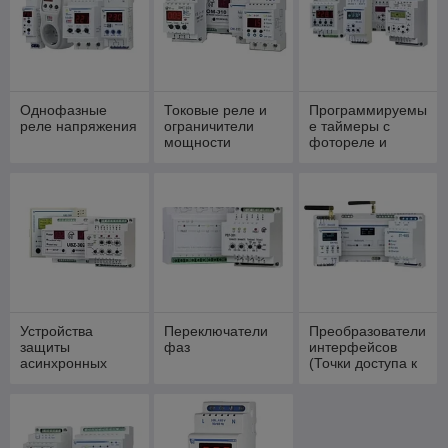
Однофазные
Токовые реле и
Программируемы
реле напряжения
ограничители
е таймеры с
мощности
фотореле и
контролем
напряжения
Устройства
Переключатели
Преобразователи
защиты
фаз
интерфейсов
асинхронных
(Точки доступа к
электродвигателе
NT Cloud)
й