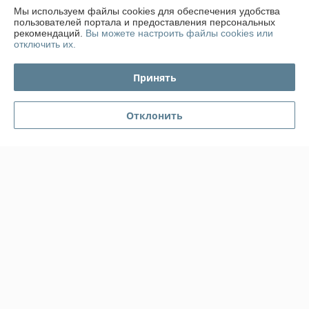
Мы используем файлы cookies для обеспечения удобства
пользователей портала и предоставления персональных
График работы
рекомендаций.
Вы можете настроить файлы cookies или
отключить их.
Полная версия сайта
Принять
Политика обработки cookies
Отклонить
Сайт создан на платформе Deal.by
Информация для покупателя
Юридическое лицо:
ООО "ПромКомплектПрибор"
220007, г.Минск. Ул. Левкова, 43, офис №413
Регистрационный номер ЕГР: 191302928
УНП: 191302928
Регистрационный орган: Минский горисполком
Дата регистрации компании: 17.05.2010
Ссылка на свидетельство/лицензию