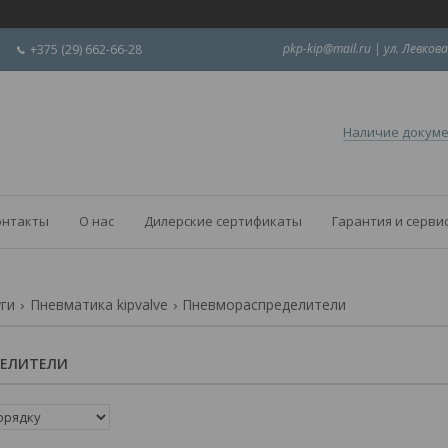
pkp-kip@mail.ru | ул. Левкова
+375 (29) 662-66-28
Наличие докум
онтакты
О нас
Дилерские сертификаты
Гарантия и серви
уги
Пневматика kipvalve
Пневмораспределители
ДЕЛИТЕЛИ