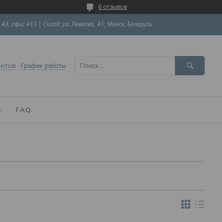
6 отзывов
 43, офис 413 | Склад: ул. Левкова, 41, Минск, Беларусь
ентов
График работы
с
F.A.Q.