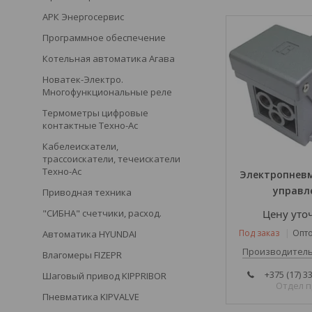
АРК Энергосервис
Программное обеспечение
Котельная автоматика Агава
Новатек-Электро.
Многофункциональные реле
Термометры цифровые
контактные Техно-Ас
Кабелеискатели,
трассоискатели, течеискатели
Техно-Ас
Электропнев
управл
Приводная техника
"СИБНА" счетчики, расход.
Цену уто
Под заказ
Опто
Автоматика HYUNDAI
Производитель
Влагомеры FIZEPR
+375 (17) 3
Шаговый привод KIPPRIBOR
Отдел 
Пневматика KIPVALVE