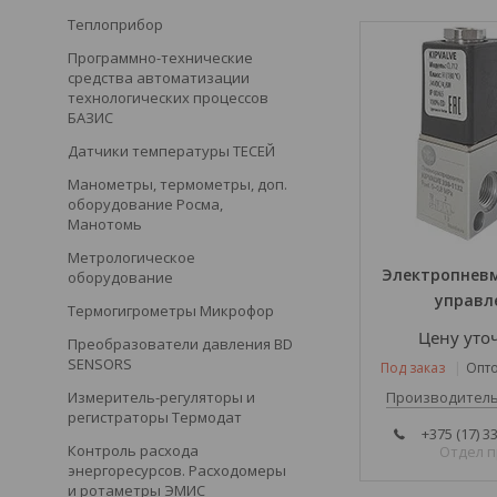
Теплоприбор
Программно-технические
средства автоматизации
технологических процессов
БАЗИС
Датчики температуры ТЕСЕЙ
Манометры, термометры, доп.
оборудование Росма,
Манотомь
Метрологическое
Электропнев
оборудование
управл
Термогигрометры Микрофор
Цену уто
Преобразователи давления BD
SENSORS
Под заказ
Опто
Измеритель-регуляторы и
Производитель
регистраторы Термодат
+375 (17) 3
Контроль расхода
Отдел 
энергоресурсов. Расходомеры
и ротаметры ЭМИС