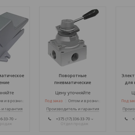
матическое
Поворотные
Элект
ение
пневматические
для
чняйте
Цену уточняйте
Ц
м и в розницу
Под заказ
Оптом и в розницу
Под зак
 и гарантия
Производитель и гарантия
Произ
36-33-70
+375 (17) 336-33-70
+
продаж
Отдел продаж