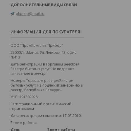
pkp-kip@mail.ru
ИНФОРМАЦИЯ ДЛЯ ПОКУПАТЕЛЯ
ООО "ПромКомплектПрибор"
220007, г.Минск. Ул. Левкова, 43, офис
№413
Дата регистрации в Торговом реестре/
Реестре бытовых услуг: Не подлежит
занесению в реестр
Номер в Торговом реестре/Реестре
бытовых услуг: Не подлежит занесению в
реестр, Республика Беларусь
УНП: 191302928
Регистрационный орган: Минский
горисполком
Дата регистрации компании: 17.05.2010
Режим работы:
День
Время работы