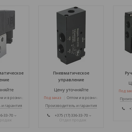
матическое
Пневматическое
Ру
ение
управление
Ц
чняйте
Цену уточняйте
Под зак
м и в розницу
Под заказ
Оптом и в розницу
Произ
 и гарантия
Производитель и гарантия
+
36-33-70
+375 (17) 336-33-70
продаж
Отдел продаж