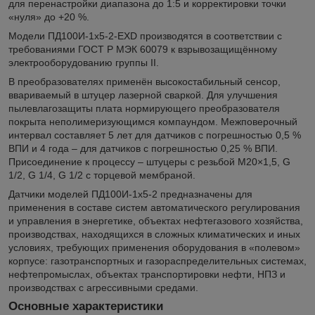
для перенастройки диапазона до 1:5 и корректировки точки
«нуля» до +20 %.
Модели ПД100И-1х5-2-EXD производятся в соответствии с
требованиями ГОСТ Р МЭК 60079 к взрывозащищённому
электрооборудованию группы II.
В преобразователях применён высокостабильный сенсор,
ввариваемый в штуцер лазерной сваркой. Для улучшения
пылевлагозащиты плата нормирующего преобразователя
покрыта неполимеризующимся компаундом. Межповерочный
интервал составляет 5 лет для датчиков с погрешностью 0,5 %
ВПИ и 4 года – для датчиков с погрешностью 0,25 % ВПИ.
Присоединение к процессу – штуцеры с резьбой М20×1,5, G
1/2, G 1/4, G 1/2 с торцевой мембраной.
Датчики моделей ПД100И-1х5-2 предназначены для
применения в составе систем автоматического регулирования
и управления в энергетике, объектах нефтегазового хозяйства,
производствах, находящихся в сложных климатических и иных
условиях, требующих применения оборудования в «полевом»
корпусе: газотранспортных и газораспределительных системах,
нефтепромыслах, объектах транспортировки нефти, НПЗ и
производствах с агрессивными средами.
Основные характеристики