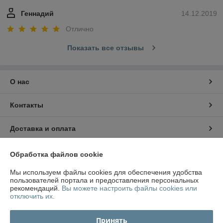
Геннадий
14.12.2019
Отлично
Показать все отзывы
О нас
Контакты
Доставка и оплата
График работы
Обработка файлов cookie
Мы используем файлы cookies для обеспечения удобства
Полная версия сайта
пользователей портала и предоставления персональных
рекомендаций.
Вы можете настроить файлы cookies или
отключить их.
Политика обработки cookies
Принять
Сайт создан на платформе Deal.by