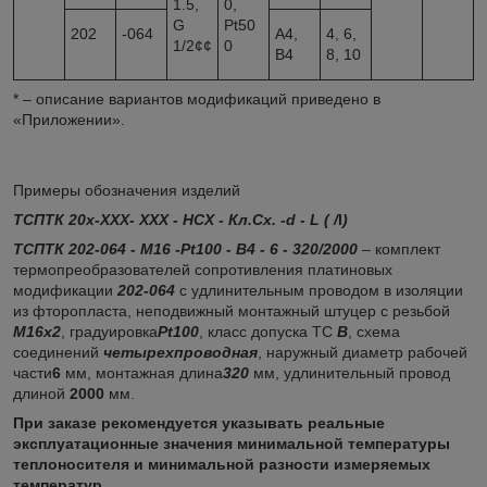
1.5,
0,
G
Pt50
202
-064
А4,
4, 6,
1/2¢¢
0
В4
8, 10
* – описание вариантов модификаций приведено в
«Приложении».
Примеры обозначения изделий
ТСПТК 20х-ХХХ- ХХХ - НСХ - Кл.Сх. -
d
- L ( /
l
)
ТСПТК 202-064 - М16 -
Pt
100 - В4 - 6 - 320/2000
– комплект
термопреобразователей сопротивления платиновых
модификации
202-064
с удлинительным проводом в изоляции
из фторопласта, неподвижный монтажный штуцер с резьбой
М16х2
, градуировка
Pt
100
, класс допуска ТС
В
, схема
соединений
четырехпроводная
, наружный диаметр рабочей
части
6
мм, монтажная длина
320
мм, удлинительный провод
длиной
2000
мм.
При заказе
рекомендуется указывать реальные
эксплуатационные значения минимальной температуры
теплоносителя и минимальной разности измеряемых
температур.