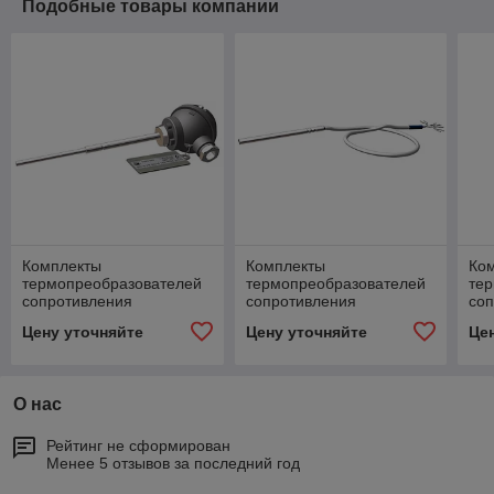
Подобные товары компании
Комплекты
Комплекты
Ко
термопреобразователей
термопреобразователей
те
сопротивления
сопротивления
со
платиновых,
платиновых, тип ТСПТК
пл
Цену уточняйте
Цену уточняйте
Це
модификации ТСПТК 102
300
20
О нас
Рейтинг не сформирован
Менее 5 отзывов за последний год