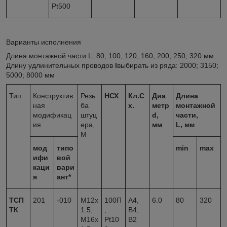
Pt500
Варианты исполнения
Длина монтажной части L: 80, 100, 120, 160, 200, 250, 320 мм.
Длину удлинительных проводов
l
выбирать из ряда: 2000; 3150;
5000; 8000 мм
Тип
Конструктив
Резь
НСХ
Кл.С
Диа
Длина
ная
ба
х.
метр
монтажной
модификац
штуц
d
,
части,
ия
ера,
мм
L
, мм
М
мод
типо
min
max
ифи
вой
каци
вари
я
ант*
ТСП
201
-010
М12х
100П
А4,
6.0
80
320
ТК
1.5,
,
В4,
М16х
Pt10
В2