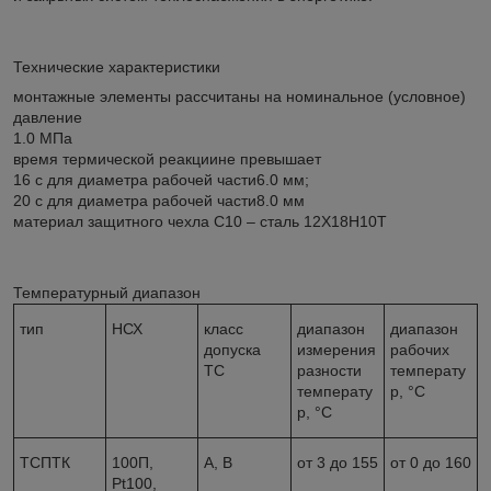
Технические характеристики
монтажные элементы рассчитаны на номинальное (условное)
давление
1.0 МПа
время термической реакциине превышает
16 с для диаметра рабочей части6.0 мм;
20 с для диаметра рабочей части8.0 мм
материал защитного чехла С10 – сталь 12Х18Н10Т
Температурный диапазон
тип
НСХ
класс
диапазон
диапазон
допуска
измерения
рабочих
ТС
разности
температу
температу
р, °С
р, °С
ТСПТК
100П,
А, В
от 3 до 155
от 0 до 160
Pt100,