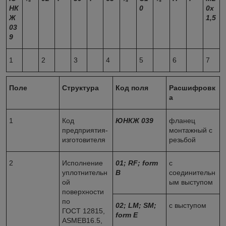
НК
0
0х
Ж
1,5
03
9
1
2
3
4
5
6
7
Поле
Структура
Код поля
Расшифровк
а
1
Код
ЮНКЖ 039
фланец
предприятия-
монтажный с
изготовителя
резьбой
2
Исполнение
01;
RF; form
с
уплотнительн
B
соединительн
ой
ым выступом
поверхности
по
02
; LM; SM;
с выступом
ГОСТ 12815,
form E
ASMEB16.5,