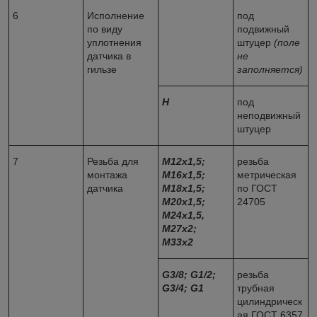
6
Исполнение
под
по виду
подвижный
уплотнения
штуцер
(поле
датчика в
не
гильзе
заполняется)
Н
под
неподвижный
штуцер
7
Резьба для
М12х1,5;
резьба
монтажа
М16х1,5;
метрическая
датчика
М18х1,5;
по ГОСТ
М20х1,5;
24705
М24х1,5,
М27х2;
М33х2
G
3/8;
G
1/2;
резьба
G
3/4;
G
1
трубная
цилиндрическ
ая ГОСТ 6357