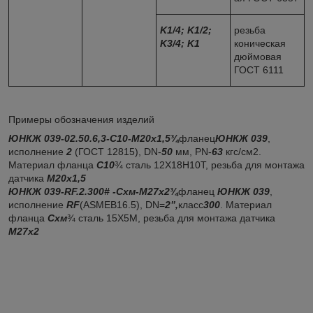
K
1/4;
K
1/2;
резьба
K
3/4;
K
1
коническая
дюймовая
ГОСТ 6111
Примеры обозначения изделий
ЮНКЖ 039-02.50.6,3-
C
10-М20х1,5
¾
фланец
ЮНКЖ 039
,
исполнение
2
(ГОСТ 12815), DN-
50
мм, PN-
63
кгс/см2.
Материал фланца
С10
¾ сталь 12Х18Н10Т, резьба для монтажа
датчика
М20х1,5
ЮНКЖ 039-
RF
.2.300#
-
C
хм-М27х2
¾
фланец
ЮНКЖ 039
,
исполнение
RF
(ASMEB16.5), DN=
2’’,
класс
300
. Материал
фланца
Схм
¾ сталь 15Х5М, резьба для монтажа датчика
М27х2