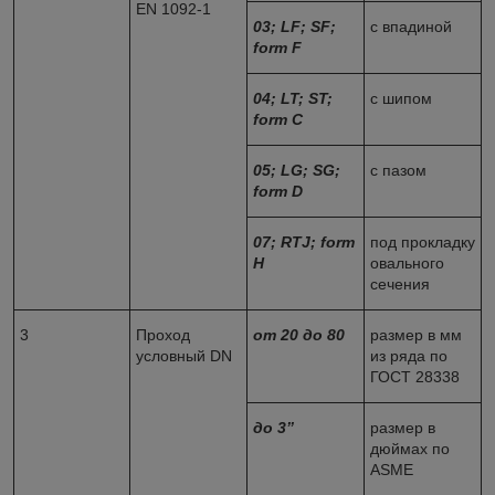
EN 1092-1
03
; LF; SF;
с впадиной
form F
04
; LT; ST;
с шипом
form C
05
; LG; SG;
с пазом
form D
07
; RTJ; form
под прокладку
H
овального
сечения
3
Проход
от 20 до
8
0
размер в мм
условный DN
из ряда по
ГОСТ 28338
до 3’’
размер в
дюймах по
ASME