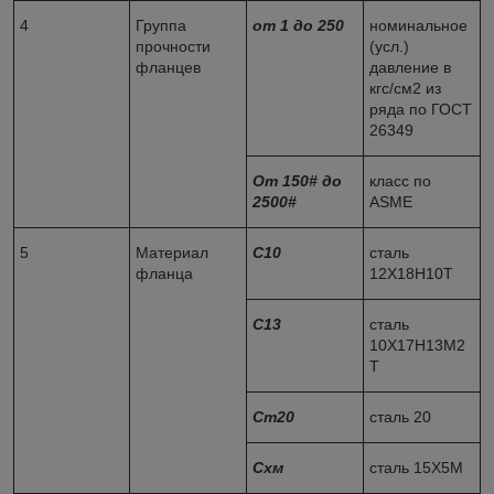
4
Группа
от 1 до 250
номинальное
прочности
(усл.)
фланцев
давление в
кгс/см2 из
ряда по ГОСТ
26349
От 150
#
до
класс по
2500
#
ASME
5
Материал
С10
сталь
фланца
12Х18Н10Т
С13
сталь
10Х17Н13М2
Т
Ст20
сталь 20
Схм
сталь 15Х5М