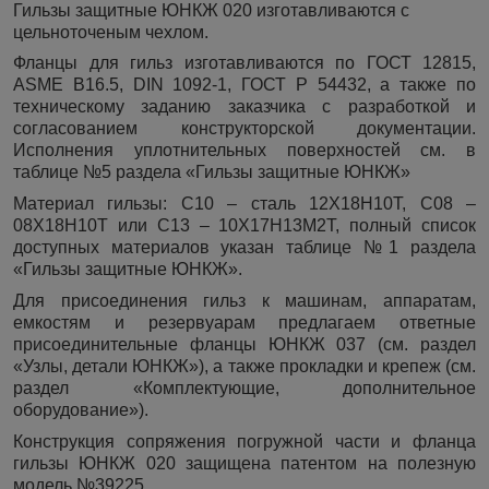
Гильзы защитные ЮНКЖ 020 изготавливаются с
цельноточеным чехлом.
Фланцы для гильз изготавливаются по ГОСТ 12815,
ASME
B
16.5,
DIN
1092-1, ГОСТ Р 54432, а также по
техническому заданию заказчика с разработкой и
согласованием конструкторской документации.
Исполнения уплотнительных поверхностей см. в
таблице №5 раздела «Гильзы защитные ЮНКЖ»
Материал гильзы: С10 – сталь 12Х18Н10Т, С08 –
08Х18Н10Т или С13 – 10Х17Н13М2Т, полный список
доступных материалов указан таблице №1 раздела
«Гильзы защитные ЮНКЖ».
Для присоединения гильз к машинам, аппаратам,
емкостям и резервуарам предлагаем ответные
присоединительные фланцы ЮНКЖ 037 (см. раздел
«Узлы, детали ЮНКЖ»), а также прокладки и крепеж (см.
раздел «Комплектующие, дополнительное
оборудование»).
Конструкция сопряжения погружной части и фланца
гильзы ЮНКЖ 020 защищена патентом на полезную
модель №39225.