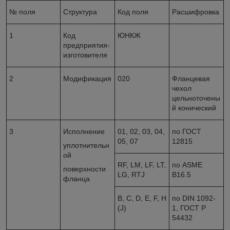
№ поля
Структура
Код поля
Расшифровка
1
Код
ЮНКЖ
предприятия-
изготовителя
2
Модификация
020
Фланцевая
чехол
цельноточены
й конический
3
Исполнение
01, 02, 03, 04,
по ГОСТ
05, 07
12815
уплотнительн
ой
RF, LM, LF, LT,
по
ASME
поверхности
LG, RTJ
B
16.5
фланца
B
,
C
,
D,
E
,
F
,
H
по
DIN
1092-
(
J)
1
, ГОСТ Р
54432