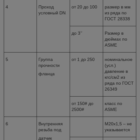
4
Проход
от 20 до 100
размер в мм
условный
DN
из ряда по
ГОСТ 28338
до 3’’
Размер в
дюймах по
ASME
5
Группа
от 1 до 250
номинальное
прочности
(усл.)
давление в
фланца
кгс/см
2
из
ряда по ГОСТ
26349
от 150
#
до
класс по
25
00
#
ASME
6
Внутренняя
М20х1,5 – не
резьба под
указывается
датчик