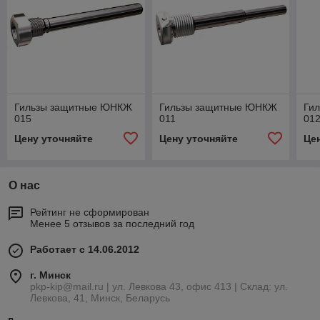
Гильзы защитные ЮНКЖ
Гильзы защитные ЮНКЖ
Ги
015
011
01
Цену уточняйте
Цену уточняйте
Це
О нас
Рейтинг не сформирован
Менее 5 отзывов за последний год
Работает с 14.06.2012
г. Минск
pkp-kip@mail.ru | ул. Левкова 43, офис 413 | Склад: ул.
Левкова, 41, Минск, Беларусь