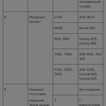
неподвижный
штуцер
8
Материал
С316
AISI 361Ti
гильзы*
М
400
Monel 400
I825, I800
Incoloy 825,
Incoloy 800
Т
904,
Т
446
AISI 904L, AISI
446
Т
31
0, Т600,
AISI
310
S
,
Т625
Inconel
600,
Inconel 625
9
Наличие/
-
без покрытия
отсутствие
покрытия
S
с
чехла гильзы
износостойки