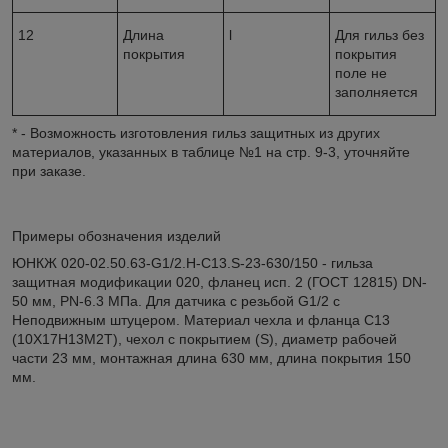
1
2
Длина
l
Для гильз без
покрытия
покрытия
поле не
заполняется
* - Возможность изготовления гильз защитных из других
материалов, указанных в таблице №1 на стр. 9-3, уточняйте
при заказе.
Примеры обозначения изделий
ЮНКЖ 020
-
02.50.63
-
G
1/2.Н
-
C
13.
S
-
23
-
630/150
-
гильза
защитная модификации
020
, фланец исп.
2
(ГОСТ 12815)
DN
-
50
мм,
PN
-
6.3
МПа. Для датчика с резьбой
G
1/2
с
Н
еподвижным штуцером. Материал чехла и фланца
С13
(10Х17Н13М2Т), чехол с покрытием (
S
), диаметр рабочей
части
23
мм, монтажная длина
630
мм, длина покрытия
150
мм.