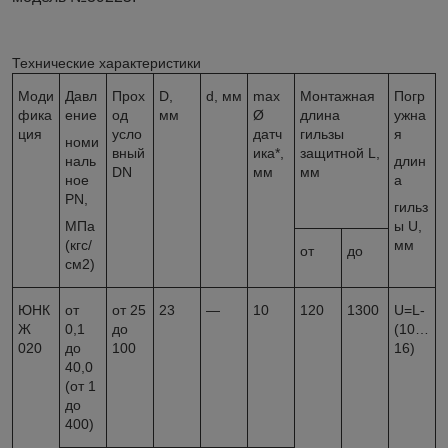
Технические характеристики
Моди
Давл
Прох
D
,
d
, мм
max
Монтажная
Погр
фика
ение
од
мм
Ø
длина
ужна
ция
усло
датч
гильзы
я
номи
вный
ика*,
защитной
L
,
наль
длин
DN
мм
мм
ное
а
РN,
гильз
МПа
ы
U
,
(кгс/
мм
от
до
см
2
)
ЮНК
от
от 25
23
—
10
120
1300
U=L-
Ж
0,1
до
(10…
020
до
100
16)
40,0
(от 1
до
400)