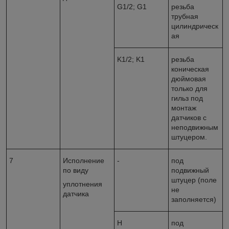
G
1/2;
G1
резьба
трубная
цилиндрическ
ая
K
1/2;
K1
резьба
коническая
дюймовая
только для
гильз под
монтаж
датчиков с
неподвижным
штуцером.
7
Исполнение
-
под
по виду
подвижный
штуцер (поле
уплотнения
не
датчика
заполняется)
Н
под