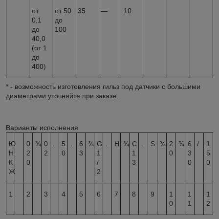
от
от 50
35
—
10
0,1
до
до
100
40,0
(от 1
до
400)
* - возможность изготовления гильз под датчики с большими
диаметрами уточняйте при заказе.
Варианты исполнения
Ю
0
¾
0
.
5
.
6
¾
G
.
Н
¾
С
.
S
¾
2
¾
6
/
1
Н
2
2
0
3
1
1
0
3
5
К
0
/
3
0
0
Ж
2
1
2
3
4
5
6
7
8
9
1
1
1
0
1
2