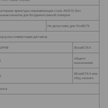
атериал арматуры нержавеющая сталь AISI310, без
льным каналом для бездемонтажной поверки
Не допустимо для 1
ExdIICT
6
д (узлы коммутации датчика)
6
/
IP68
0
ExiaIICT6 X
общего
5
назначения
0
ExiaIICT
6
X
или
6
общ. назнач.
алога