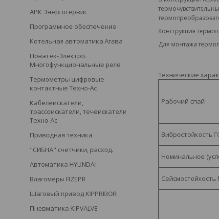
термочувствительны
АРК Энергосервис
термопреобразоват
Программное обеспечение
Конструкция термоп
Котельная автоматика Агава
Для монтажа термо
Новатек-Электро.
Многофункциональные реле
Технические хара
Термометры цифровые
контактные Техно-Ас
Рабочий спай
Кабелеискатели,
трассоискатели, течеискатели
Техно-Ас
Вибростойкость Г
Приводная техника
"СИБНА" счетчики, расход.
Номинальное (усл
Автоматика HYUNDAI
Сейсмостойкость 
Влагомеры FIZEPR
Шаговый привод KIPPRIBOR
Пневматика KIPVALVE