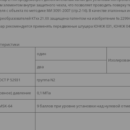
м элементом внутри защитного чехла, что позволяет проводить поверку 
еля с объекта
по методике МИ 3091-2007
(стр.2-16)
. В качестве эталонных
реобразователей КТхх 21.ХХ защищена патентом на изобретение № 22994
пар рекомендуется применять передвижные штуцера ЮНКЖ 031, ЮНКЖ 0
ктеристики
один
И
золирован
два
ОСТ Р 52931
группа
N2
овное) давление
0,1 МПа
MSK-64
9 баллов
при уровне установки над нулевой отме