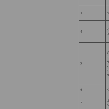
3
М
К
4
в
У
к
д
5
у
к
д
6
К
И
7
р