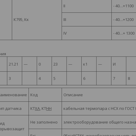
II
- 40…+1100
К795, Кк
III
- 40…+1200
IV
- 40…+ 1300
ния
2
1.21
—
0
23
—
к1
—
И
3
4
5
6
7
8
аименование
Код
Описание
ип датчика
КТ
ХА
,
КТ
НН
кабельная термопара с НСХ по ГОСТ Р
Не заполнено
электрооборудование общего назн
ид
зрывозащит
ы
Exi
0
ExiaIICT
6
X
, искробезопасная цепь по