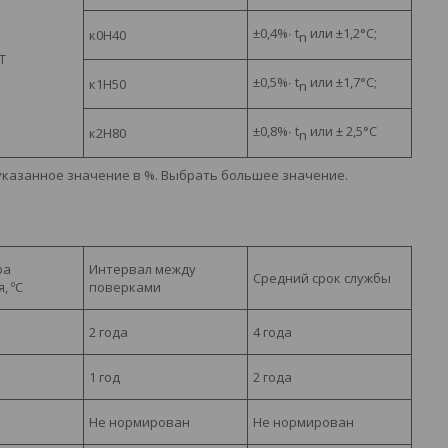
±
0,4%
∙
t
или
±
1,2
°
С;
к0Н40
n
T
±
0,5%
∙
t
или
±
1,7
°
С;
к1Н50
n
±
0,8%
∙
t
или
±
2,5
°
С
к2Н80
n
указанное значение в %. Выбрать большее значение.
ра
Интервал между
Средний срок службы
я,
º
С
поверками
2 года
4 года
1 год
2 года
Не нормирован
Не нормирован