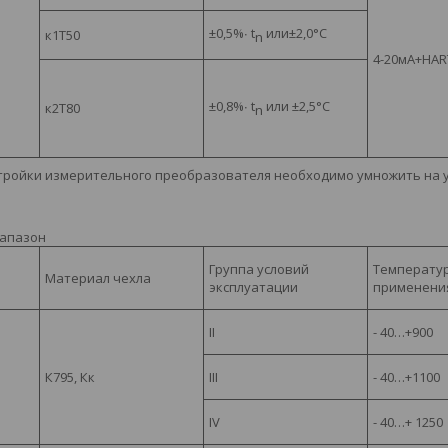
±
0,5%
∙
t
или
±
2,0
°
С
к1Т50
n
4-20мА+
HAR
±
0,8%
∙
t
или
±
2,5
°
С
к2Т80
n
астройки измерительного преобразователя необходимо умножить на 
апазон
Группа условий
Температу
Материал чехла
эксплуатации
применени
II
- 40…+900
К795, Кк
III
- 40…+1100
IV
- 40…+ 1250