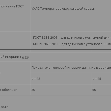
сполнение ГОСТ
УХЛ2.
Температура окружающей среды:
- ГОСТ 8.338-2001 – для датчиков с монтажной дл
- МП РТ 2026-2013 – для датчиков с установлен
вой инерции
τ
:
0,63
Показатель тепловой инерции датчика в зависим
я
d = 12
d = 15
т оболочки
30
50
ности