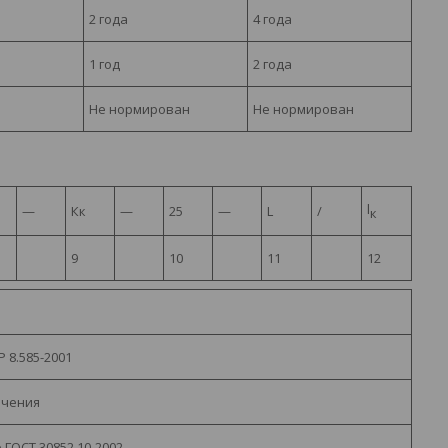
2 года
4 года
1 год
2 года
Не нормирован
Не нормирован
l
—
Кк
—
25
—
L
/
к
9
10
11
12
 8.585-2001
ачения
 ГОСТ 30852.10-2002