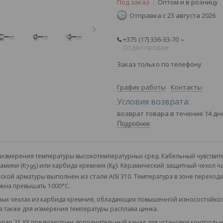
Под заказ
Оптом и в розницу
Отправка с 23 августа 2026
+375 (17) 336-33-70
Отдел продаж
Заказ только по телефону
График работы
Контакты
возврат товара в течение 14 д
Подробнее
измерения температуры высокотемпературных сред. Кабельный чувствит
амики (К
) или карбида кремния (К
). Керамический защитный чехол ч
795
К
выполнен из стали
еской арматуры
AISI 310
. Температура в зоне переход
лжна превышать 1000
°
С.
ых чехлах из карбида кремния, обладающих повышенной износостойкос
а также для измерения температуры расплава цинка.
опар 21.ХХ предусмотрен дополнительный канал для установки контрол