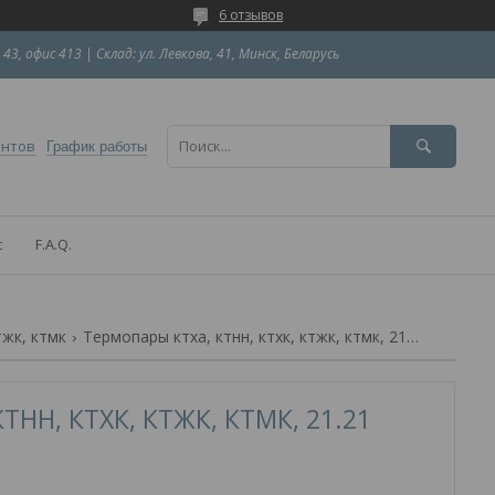
6 отзывов
 43, офис 413 | Склад: ул. Левкова, 41, Минск, Беларусь
ентов
График работы
с
F.A.Q.
тжк, ктмк
Термопары ктха, ктнн, ктхк, ктжк, ктмк, 21.21
ТНН, КТХК, КТЖК, КТМК, 21.21