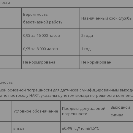
ности
Вероятность
Назначенный срок службы
безотказной работы
0,95 за 16 000 часов
2 года
0,95 за 8 000 часов
1 год
Не нормирована
Не нормирован
шность
мой основной погрешности
для датчиков с унифицированным выходны
м по протоколу
HART
, указаны с учетом вклада погрешности компен
Выходной
Пределы допускаемой
Условное обозначение
погрешности
сигнал
±
0,4%
∙
t
*
или
±
1,5
°
С
к0Т40
n