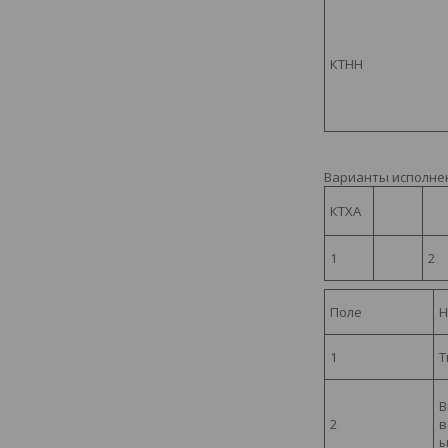
КТНН
Варианты исполне
КТХА
1
2
Поле
Н
1
Т
В
2
в