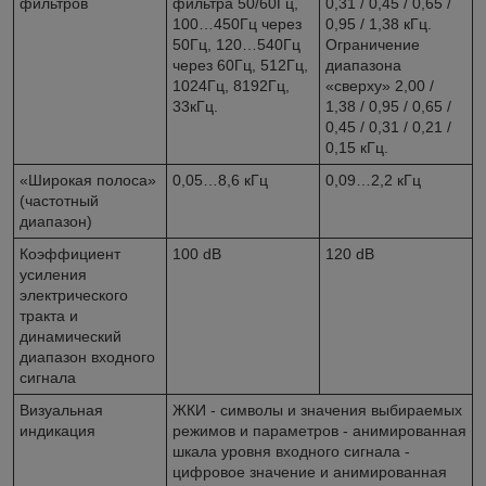
фильтров
фильтра 50/60Гц,
0,31 / 0,45 / 0,65 /
100…450Гц через
0,95 / 1,38 кГц.
50Гц, 120…540Гц
Ограничение
через 60Гц, 512Гц,
диапазона
1024Гц, 8192Гц,
«сверху» 2,00 /
33кГц.
1,38 / 0,95 / 0,65 /
0,45 / 0,31 / 0,21 /
0,15 кГц.
«Широкая полоса»
0,05…8,6 кГц
0,09…2,2 кГц
(частотный
диапазон)
Коэффициент
100 dB
120 dB
усиления
электрического
тракта и
динамический
диапазон входного
сигнала
Визуальная
ЖКИ - символы и значения выбираемых
индикация
режимов и параметров - анимированная
шкала уровня входного сигнала -
цифровое значение и анимированная