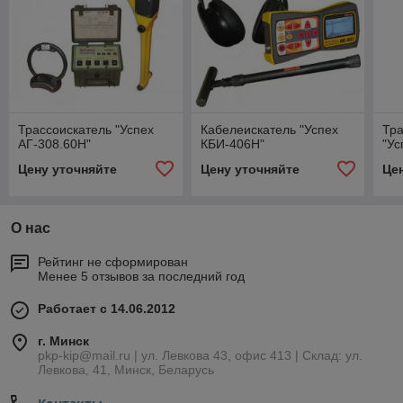
Трассоискатель "Успех
Кабелеискатель "Успех
Тра
АГ-308.60Н"
КБИ-406Н"
"Ус
Цену уточняйте
Цену уточняйте
Це
О нас
Рейтинг не сформирован
Менее 5 отзывов за последний год
Работает с 14.06.2012
г. Минск
pkp-kip@mail.ru | ул. Левкова 43, офис 413 | Склад: ул.
Левкова, 41, Минск, Беларусь