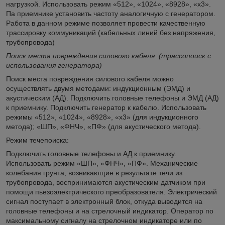
нагрузкой. Использовать режим «512», «1024», «8928», «х3».
Па приемнике установить частоту аналогичную с генератором.
Работа в данном режиме позволяет провести качественную
трассировку коммуникаций (кабельных линий без напряжения,
трубопровода)
Поиск места повреждения силового кабеля: (трассопоиск с
использования генератора)
Поиск места повреждения силового кабеля можно
осуществлять двумя методами: индукционным (ЭМД) и
акустическим (АД). Подключить головные телефоны и ЭМД (АД)
к приемнику. Подключить генератор к кабелю. Использовать
режимы «512», «1024», «8928», «х3» (для индукционного
метода); «ШП», «ФНЧ», «ПФ» (для акустического метода).
Режим течепоиска:
Подключить головные телефоны и АД к приемнику.
Использовать режим «ШП», «ФНЧ», «ПФ». Механические
колебания грунта, возникающие в результате течи из
трубопровода, воспринимаются акустическим датчиком при
помощи пьезоэлектрического преобразователя. Электрический
сигнал поступает в электронный блок, откуда выводится на
головные телефоны и на стрелочный индикатор. Оператор по
максимальному сигналу на стрелочном индикаторе или по