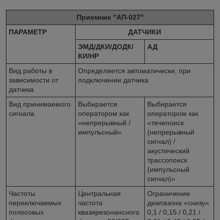
Приемник "АП-027"
ПАРАМЕТР
ДАТЧИКИ
ЭМД/ДКИ/ДОДК/
АД
КИ/НР
Вид работы в
Определяется автоматически, при
зависимости от
подключении датчика
датчика
Вид принимаемого
Выбирается
Выбирается
сигнала
оператором как
оператором как
«непрерывный /
«течепоиск
импульсный»
(непрерывный
сигнал) /
акустический
трассопоиск
(импульсный
сигнал)»
Частоты
Центральная
Ограничение
переключаемых
частота
диапазона «снизу»
полосовых
квазирезонансного
0,1 / 0,15 / 0,21 /