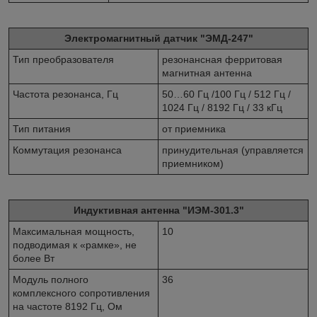
Электромагнитный датчик "ЭМД-247"
Тип преобразователя
резонансная ферритовая
магнитная антенна
Частота резонанса, Гц
50…60 Гц /100 Гц / 512 Гц /
1024 Гц / 8192 Гц / 33 кГц
Тип питания
от приемника
Коммутация резонанса
принудительная (управляется
приемником)
Индуктивная антенна "ИЭМ-301.3"
Максимальная мощность,
10
подводимая к «рамке», не
более Вт
Модуль полного
36
комплексного сопротивления
на частоте 8192 Гц, Ом