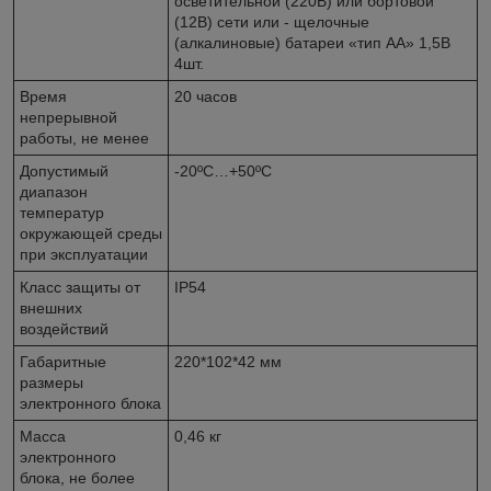
осветительной (220В) или бортовой
(12В) сети или - щелочные
(алкалиновые) батареи «тип АА» 1,5В
4шт.
Время
20 часов
непрерывной
работы, не менее
Допустимый
-20ºС…+50ºС
диапазон
температур
окружающей среды
при эксплуатации
Класс защиты от
IP54
внешних
воздействий
Габаритные
220*102*42 мм
размеры
электронного блока
Масса
0,46 кг
электронного
блока, не более