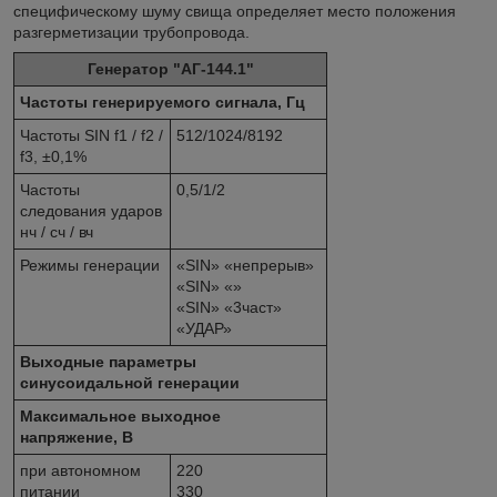
специфическому шуму свища определяет место положения
разгерметизации трубопровода.
Генератор "АГ-144.1"
Частоты генерируемого сигнала, Гц
Частоты SIN f1 / f2 /
512/1024/8192
f3, ±0,1%
Частоты
0,5/1/2
следования ударов
нч / сч / вч
Режимы генерации
«SIN» «непрерыв»
«SIN» «
»
«SIN» «3част»
«УДАР»
Выходные параметры
синусоидальной генерации
Максимальное выходное
напряжение, В
при автономном
220
питании
330