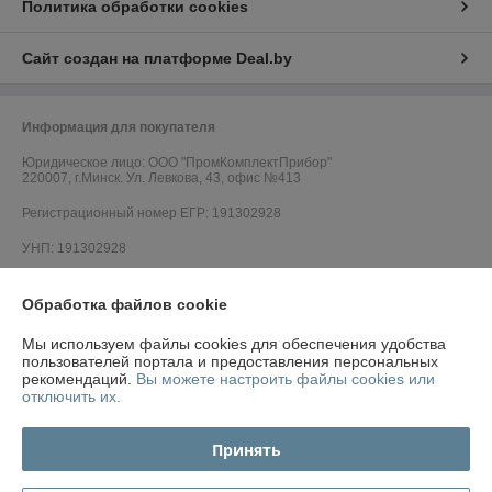
Политика обработки cookies
Сайт создан на платформе Deal.by
Информация для покупателя
Юридическое лицо:
ООО "ПромКомплектПрибор"
220007, г.Минск. Ул. Левкова, 43, офис №413
Регистрационный номер ЕГР: 191302928
УНП: 191302928
Регистрационный орган: Минский горисполком
Обработка файлов cookie
Дата регистрации компании: 17.05.2010
Мы используем файлы cookies для обеспечения удобства
Ссылка на свидетельство/лицензию
пользователей портала и предоставления персональных
рекомендаций.
Вы можете настроить файлы cookies или
Ссылка на свидетельство/лицензию
отключить их.
Ссылка на свидетельство/лицензию
Принять
Ссылка на свидетельство/лицензию