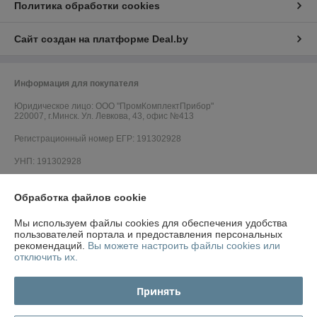
Политика обработки cookies
Сайт создан на платформе Deal.by
Информация для покупателя
Юридическое лицо:
ООО "ПромКомплектПрибор"
220007, г.Минск. Ул. Левкова, 43, офис №413
Регистрационный номер ЕГР: 191302928
УНП: 191302928
Регистрационный орган: Минский горисполком
Обработка файлов cookie
Дата регистрации компании: 17.05.2010
Мы используем файлы cookies для обеспечения удобства
Ссылка на свидетельство/лицензию
пользователей портала и предоставления персональных
рекомендаций.
Вы можете настроить файлы cookies или
Ссылка на свидетельство/лицензию
отключить их.
Ссылка на свидетельство/лицензию
Принять
Ссылка на свидетельство/лицензию