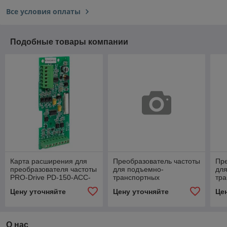
Все условия оплаты
Подобные товары компании
Карта расширения для
Преобразователь частоты
Пре
преобразователя частоты
для подъемно-
дл
PRO-Drive PD-150-ACC-
транспортных
тр
ABZ-PG3 EKF
механизмов PRO-Drive
ме
Цену уточняйте
Цену уточняйте
Це
PD-150-FCE-2K2-43-B
PD
EKF
EK
О нас