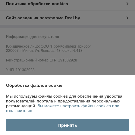
Политика обработки cookies
Сайт создан на платформе Deal.by
Информация для покупателя
Юридическое лицо:
ООО "ПромКомплектПрибор"
220007, г.Минск. Ул. Левкова, 43, офис №413
Регистрационный номер ЕГР: 191302928
УНП: 191302928
Регистрационный орган: Минский горисполком
Обработка файлов cookie
Дата регистрации компании: 17.05.2010
Мы используем файлы cookies для обеспечения удобства
Ссылка на свидетельство/лицензию
пользователей портала и предоставления персональных
рекомендаций.
Вы можете настроить файлы cookies или
Ссылка на свидетельство/лицензию
отключить их.
Ссылка на свидетельство/лицензию
Принять
Ссылка на свидетельство/лицензию