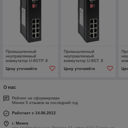
Промышленный
Промышленный
Пр
неуправляемый
неуправляемый
не
коммутатор U-8GTP, 8
коммутатор U-8GT, 8
ком
портов 10/100/1000Base-
портов 10/100/1000Base-
пор
Цену уточняйте
Цену уточняйте
Це
T(X) RJ45 c PoE, монтаж
T(X) RJ45, монтаж на
T(X
на динрейку TSX
динрейку TSX EKF
ди
О нас
Рейтинг не сформирован
Менее 5 отзывов за последний год
Работает с 14.06.2012
г. Минск
pkp-kip@mail.ru | ул. Левкова 43, офис 413 | Склад: ул.