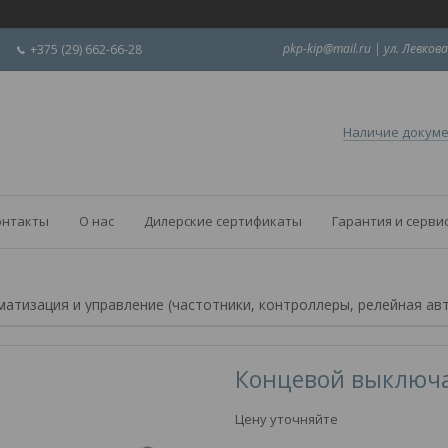
pkp-kip@mail.ru | ул. Левкова
+375 (29) 662-66-28
Наличие докум
онтакты
О нас
Дилерские сертификаты
Гарантия и серви
матизация и управление (частотники, контроллеры, релейная ав
Концевой выключа
Цену уточняйте