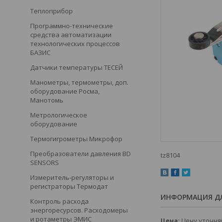
Теплоприбор
Программно-технические
средства автоматизации
технологических процессов
БАЗИС
Датчики температуры ТЕСЕЙ
Манометры, термометры, доп.
оборудование Росма,
Манотомь
Метрологическое
оборудование
Термогигрометры Микрофор
Преобразователи давления BD
tz8104
SENSORS
Измеритель-регуляторы и
регистраторы Термодат
ИНФОРМАЦИЯ ДЛ
Контроль расхода
энергоресурсов. Расходомеры
и ротаметры ЭМИС
Цена:
Цену уточня