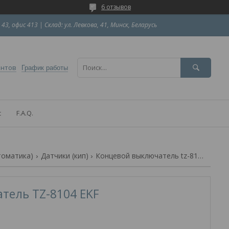
6 отзывов
 43, офис 413 | Склад: ул. Левкова, 41, Минск, Беларусь
ентов
График работы
с
F.A.Q.
томатика)
Датчики (кип)
Концевой выключатель tz-8104 ekf
тель TZ-8104 EKF