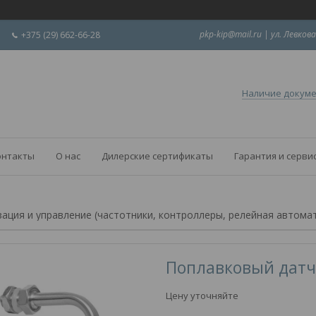
pkp-kip@mail.ru | ул. Левкова
+375 (29) 662-66-28
Наличие докум
онтакты
О нас
Дилерские сертификаты
Гарантия и серви
ация и управление (частотники, контроллеры, релейная автома
Поплавковый датч
Цену уточняйте