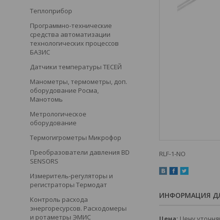
Теплоприбор
Программно-технические
средства автоматизации
технологических процессов
БАЗИС
Датчики температуры ТЕСЕЙ
Манометры, термометры, доп.
оборудование Росма,
Манотомь
Метрологическое
оборудование
Термогигрометры Микрофор
Преобразователи давления BD
RLF-1-NO
SENSORS
Измеритель-регуляторы и
регистраторы Термодат
ИНФОРМАЦИЯ ДЛ
Контроль расхода
энергоресурсов. Расходомеры
и ротаметры ЭМИС
Цена:
Цену уточня