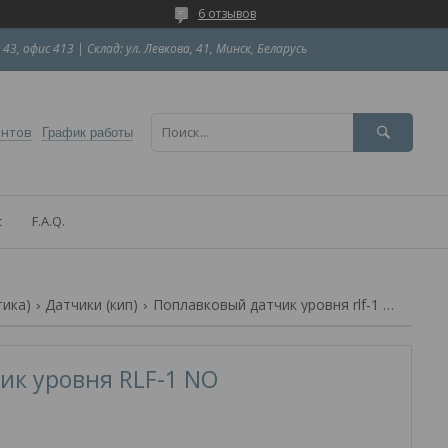
6 отзывов
 43, офис 413 | Склад: ул. Левкова, 41, Минск, Беларусь
ентов
График работы
с
F.A.Q.
тика)
Датчики (кип)
Поплавковый датчик уровня rlf-1 no
ик уровня RLF-1 NO