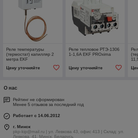
Реле температуры
Реле тепловое РТЭ-1306
Ре
(термостат) капилляр 2
1-1,6А EKF PROxima
(те
метра EKF
11,
Цену уточняйте
Цену уточняйте
Це
О нас
Рейтинг не сформирован
Менее 5 отзывов за последний год
Работает с 14.06.2012
г. Минск
pkp-kip@mail.ru | ул. Левкова 43, офис 413 | Склад: ул.
Левкова, 41, Минск, Беларусь