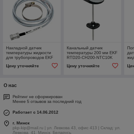
Накладной датчик
Канальный датчик
По
температуры жидкости
температуры 200 мм EKF
дат
для трубопроводов EKF
RTD20-CH200-NTC10K
жид
RTD10-OVH01-PT100
RT
Цену уточняйте
Цену уточняйте
Це
О нас
Рейтинг не сформирован
Менее 5 отзывов за последний год
Работает с 14.06.2012
г. Минск
pkp-kip@mail.ru | ул. Левкова 43, офис 413 | Склад: ул.
Левкова, 41, Минск, Беларусь