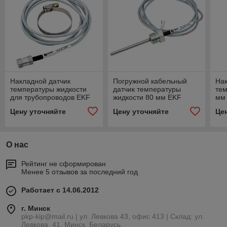
Накладной датчик
Погружной кабельный
Нак
температуры жидкости
датчик температуры
тем
для трубопроводов EKF
жидкости 80 мм EKF
мм
RTD10-OVH01-PT100
RTD10-SCR80-PT100
PT
Цену уточняйте
Цену уточняйте
Це
О нас
Рейтинг не сформирован
Менее 5 отзывов за последний год
Работает с 14.06.2012
г. Минск
pkp-kip@mail.ru | ул. Левкова 43, офис 413 | Склад: ул.
Левкова, 41, Минск, Беларусь