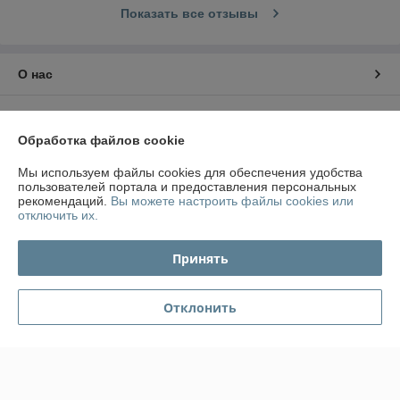
Показать все отзывы
О нас
Контакты
Обработка файлов cookie
Доставка и оплата
Мы используем файлы cookies для обеспечения удобства
пользователей портала и предоставления персональных
График работы
рекомендаций.
Вы можете настроить файлы cookies или
отключить их.
Полная версия сайта
Принять
Политика обработки cookies
Отклонить
Сайт создан на платформе Deal.by
Информация для покупателя