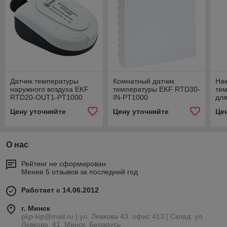
Датчик температуры
Комнатный датчик
Нак
наружного воздуха EKF
температуры EKF RTD30-
тем
RTD20-OUT1-PT1000
IN-PT1000
для
RT
Цену уточняйте
Цену уточняйте
Це
О нас
Рейтинг не сформирован
Менее 5 отзывов за последний год
Работает с 14.06.2012
г. Минск
pkp-kip@mail.ru | ул. Левкова 43, офис 413 | Склад: ул.
Левкова, 41, Минск, Беларусь