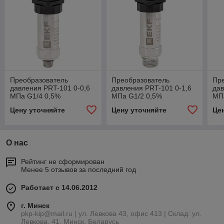
Преобразователь
Преобразователь
Пр
давления PRT-101 0-0,6
давления PRT-101 0-1,6
дав
MПа G1/4 0,5%
MПа G1/2 0,5%
MП
Цену уточняйте
Цену уточняйте
Це
О нас
Рейтинг не сформирован
Менее 5 отзывов за последний год
Работает с 14.06.2012
г. Минск
pkp-kip@mail.ru | ул. Левкова 43, офис 413 | Склад: ул.
Левкова, 41, Минск, Беларусь