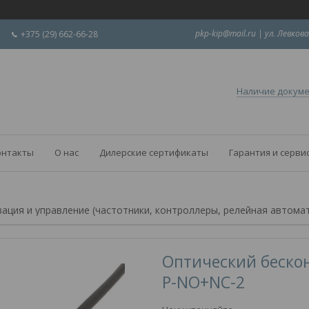
pkp-kip@mail.ru | ул. Левкова
+375 (29) 662-66-28
Наличие докум
онтакты
О нас
Дилерские сертификаты
Гарантия и серви
ация и управление (частотники, контроллеры, релейная автома
Оптический бескон
P-NO+NC-2