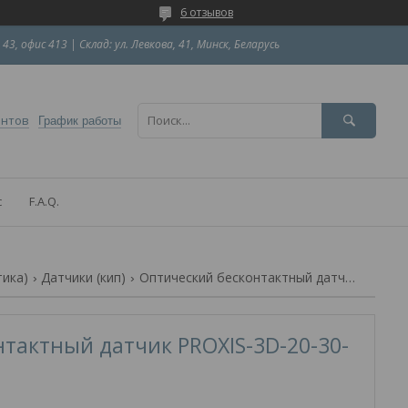
6 отзывов
 43, офис 413 | Склад: ул. Левкова, 41, Минск, Беларусь
ентов
График работы
с
F.A.Q.
тика)
Датчики (кип)
Оптический бесконтактный датчик proxis-3d-20-30-p-no+nc-2
тактный датчик PROXIS-3D-20-30-