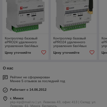
Контроллер базовый
Контроллер базовый
Ко
ePRO24 удаленного
ePRO24 удаленного
eP
управления 6вх\4вых
управления 6вх\4вых
упр
230В GSM EKF PROxima
230В WiFi GSM с
23
Цену уточняйте
Цену уточняйте
Це
внешней антенной EKF
PROxima
О нас
Рейтинг не сформирован
Менее 5 отзывов за последний год
Работает с 14.06.2012
г. Минск
pkp-kip@mail.ru | ул. Левкова 43, офис 413 | Склад: ул.
Левкова, 41, Минск, Беларусь