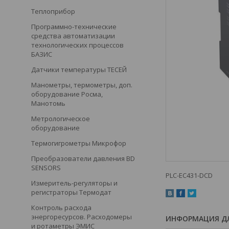
Теплоприбор
Программно-технические
средства автоматизации
технологических процессов
БАЗИС
Датчики температуры ТЕСЕЙ
Манометры, термометры, доп.
оборудование Росма,
Манотомь
Метрологическое
оборудование
Термогигрометры Микрофор
Преобразователи давления BD
SENSORS
PLC-EC431-DCD
Измеритель-регуляторы и
регистраторы Термодат
Контроль расхода
энергоресурсов. Расходомеры
ИНФОРМАЦИЯ ДЛ
и ротаметры ЭМИС