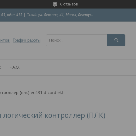
6 отзывов
 43, офис 413 | Склад: ул. Левкова, 41, Минск, Беларусь
ентов
График работы
с
F.A.Q.
роллер (плк) ec431 d-card ekf
логический контроллер (ПЛК)