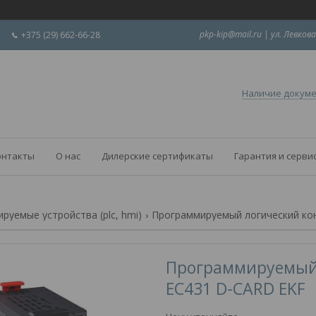
pkp-kip@mail.ru | ул. Левкова
+375 (29) 662-66-28
Наличие докум
онтакты
О нас
Дилерские сертификаты
Гарантия и серви
руемые устройства (plc, hmi)
Программируемый логический конт
Программируемый 
EC431 D-CARD EKF