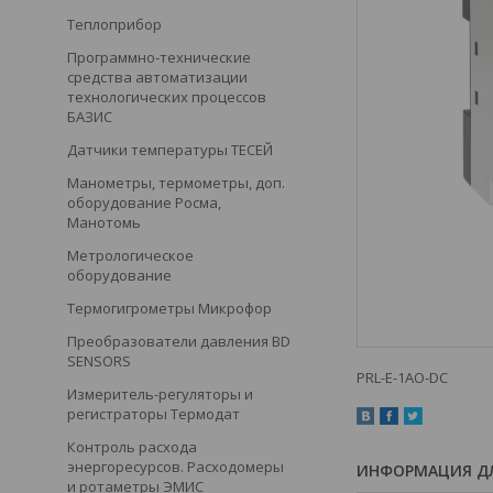
Теплоприбор
Программно-технические
средства автоматизации
технологических процессов
БАЗИС
Датчики температуры ТЕСЕЙ
Манометры, термометры, доп.
оборудование Росма,
Манотомь
Метрологическое
оборудование
Термогигрометры Микрофор
Преобразователи давления BD
SENSORS
PRL-E-1AO-DC
Измеритель-регуляторы и
регистраторы Термодат
Контроль расхода
энергоресурсов. Расходомеры
ИНФОРМАЦИЯ ДЛ
и ротаметры ЭМИС