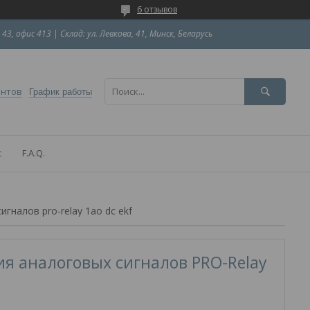
6 отзывов
 43, офис 413 | Склад: ул. Левкова, 41, Минск, Беларусь
ентов
График работы
с
F.A.Q.
гналов pro-relay 1ao dc ekf
я аналоговых сигналов PRO-Relay