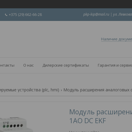
pkp-kip@mail.ru | ул. Левкова
+375 (29) 662-66-28
Наличие докум
онтакты
О нас
Дилерские сертификаты
Гарантия и серви
руемые устройства (plc, hmi)
Модуль расширения аналоговых си
Модуль расширени
1AO DC EKF