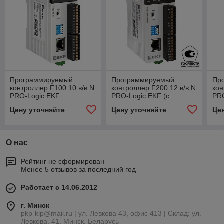
Программируемый
Программируемый
Пр
контроллер F100 10 в/в N
контроллер F200 12 в/в N
кон
PRO-Logic EKF
PRO-Logic EKF (с
PRO
поверкой)
пов
Цену уточняйте
Цену уточняйте
Це
О нас
Рейтинг не сформирован
Менее 5 отзывов за последний год
Работает с 14.06.2012
г. Минск
pkp-kip@mail.ru | ул. Левкова 43, офис 413 | Склад: ул.
Левкова, 41, Минск, Беларусь