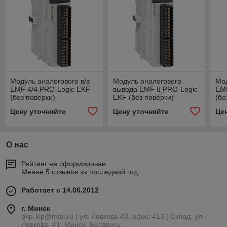
Модуль аналогового в/в
Модуль аналогового
Мод
EMF 4/4 PRO-Logic EKF
вывода EMF 8 PRO-Logic
EMF
(без поверки)
EKF (без поверки)
(бе
Цену уточняйте
Цену уточняйте
Це
О нас
Рейтинг не сформирован
Менее 5 отзывов за последний год
Работает с 14.06.2012
г. Минск
pkp-kip@mail.ru | ул. Левкова 43, офис 413 | Склад: ул.
Левкова, 41, Минск, Беларусь