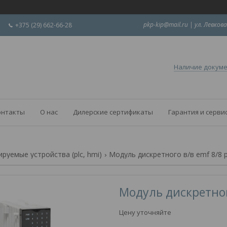
pkp-kip@mail.ru | ул. Левкова
+375 (29) 662-66-28
Наличие докум
онтакты
О нас
Дилерские сертификаты
Гарантия и серви
руемые устройства (plc, hmi)
Модуль дискретного в/в emf 8/8 pr
Модуль дискретного
Цену уточняйте