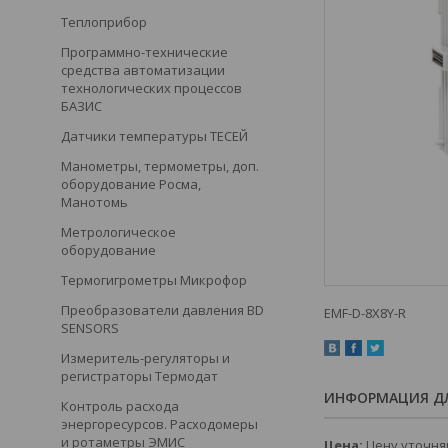
Теплоприбор
Программно-технические
средства автоматизации
технологических процессов
БАЗИС
Датчики температуры ТЕСЕЙ
Манометры, термометры, доп.
оборудование Росма,
Манотомь
Метрологическое
оборудование
Термогигрометры Микрофор
Преобразователи давления BD
EMF-D-8X8Y-R
SENSORS
Измеритель-регуляторы и
регистраторы Термодат
ИНФОРМАЦИЯ ДЛ
Контроль расхода
энергоресурсов. Расходомеры
и ротаметры ЭМИС
Цена:
Цену уточня