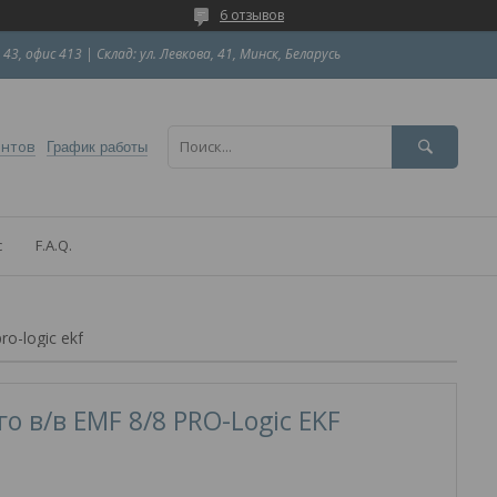
6 отзывов
 43, офис 413 | Склад: ул. Левкова, 41, Минск, Беларусь
ентов
График работы
с
F.A.Q.
o-logic ekf
 в/в EMF 8/8 PRO-Logic EKF