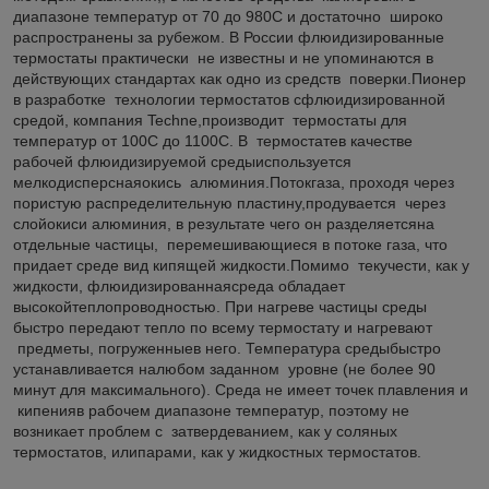
диапазоне температур от 70 до 980С и достаточно широко
распространены за рубежом. В России флюидизированные
термостаты практически не известны и не упоминаются в
действующих стандартах как одно из средств поверки.Пионер
в разработке технологии термостатов сфлюидизированной
средой, компания Techne,производит термостаты для
температур от 100C до 1100C. В термостатев качестве
рабочей флюидизируемой средыиспользуется
мелкодисперснаяокись алюминия.Потокгаза, проходя через
пористую распределительную пластину,продувается через
слойокиси алюминия, в результате чего он разделяетсяна
отдельные частицы, перемешивающиеся в потоке газа, что
придает среде вид кипящей жидкости.Помимо текучести, как у
жидкости, флюидизированнаясреда обладает
высокойтеплопроводностью. При нагреве частицы среды
быстро передают тепло по всему термостату и нагревают
предметы, погруженныев него. Температура средыбыстро
устанавливается налюбом заданном уровне (не более 90
минут для максимального). Среда не имеет точек плавления и
кипенияв рабочем диапазоне температур, поэтому не
возникает проблем с затвердеванием, как у соляных
термостатов, илипарами, как у жидкостных термостатов.