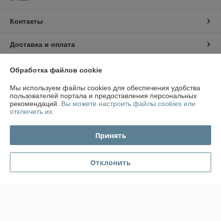
Контакты
Доставка и оплата
График работы
Обработка файлов cookie
Мы используем файлы cookies для обеспечения удобства
Полная версия сайта
пользователей портала и предоставления персональных
рекомендаций.
Вы можете настроить файлы cookies или
отключить их.
Политика обработки cookies
Принять
Сайт создан на платформе Deal.by
Отклонить
Информация для покупателя
Юридическое лицо:
ООО "ПромКомплектПрибор"
220007, г.Минск. Ул. Левкова, 43, офис №413
Регистрационный номер ЕГР: 191302928