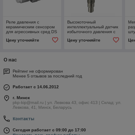
Реле давления с
Высокоточный
Ме
керамическим сенсором
интеллектуальный датчик
раз
для агрессивных сред DS
избыточного давления с
шт
6
типом присоединения
пр
Цену уточняйте
Цену уточняйте
Це
PASVE HMP 331D
кл
О нас
Рейтинг не сформирован
Менее 5 отзывов за последний год
Работает с 14.06.2012
г. Минск
pkp-kip@mail.ru | ул. Левкова 43, офис 413 | Склад: ул.
Левкова, 41, Минск, Беларусь
Контакты
Сегодня работает с 09:00 до 17:00