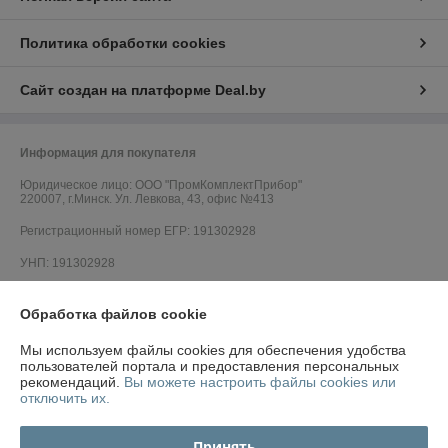
Политика обработки cookies
Сайт создан на платформе Deal.by
Информация для покупателя
Юридическое лицо:
ООО "ПромКомплектПрибор"
220007, г.Минск. Ул. Левкова, 43, офис №413
Регистрационный номер ЕГР: 191302928
УНП: 191302928
Регистрационный орган: Минский горисполком
Обработка файлов cookie
Дата регистрации компании: 17.05.2010
Мы используем файлы cookies для обеспечения удобства
Ссылка на свидетельство/лицензию
пользователей портала и предоставления персональных
рекомендаций.
Вы можете настроить файлы cookies или
Ссылка на свидетельство/лицензию
отключить их.
Ссылка на свидетельство/лицензию
Принять