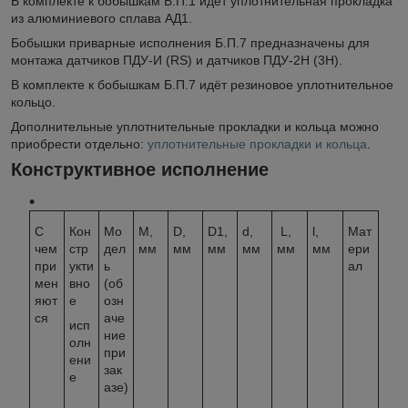
В комплекте к бобышкам Б.П.1 идёт уплотнительная прокладка
из алюминиевого сплава АД1.
Бобышки приварные исполнения Б.П.7 предназначены для
монтажа датчиков ПДУ-И (RS) и датчиков ПДУ-2Н (3Н).
В комплекте к бобышкам Б.П.7 идёт резиновое уплотнительное
кольцо.
Дополнительные уплотнительные прокладки и кольца можно
приобрести отдельно:
уплотнительные прокладки и кольца
.
Конструктивное исполнение
С
Кон
Мо
M,
D,
D1,
d,
L,
l,
Мат
чем
стр
дел
мм
мм
мм
мм
мм
мм
ери
при
укти
ь
ал
мен
вно
(об
яют
е
озн
ся
аче
исп
ние
олн
при
ени
зак
е
азе)