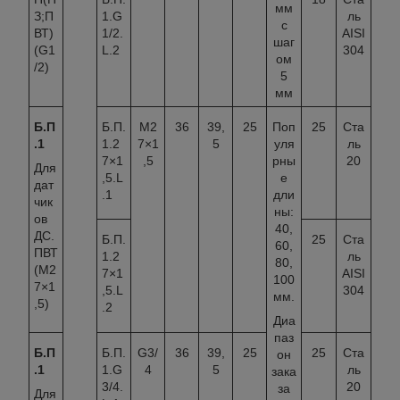
мм
З;П
1.G
ль
с
ВТ)
1/2.
AISI
шаг
(G1
L.2
304
ом
/2)
5
мм
Б.П
Б.П.
М2
36
39,
25
Поп
25
Ста
.1
1.2
7×1
5
уля
ль
7×1
,5
рны
20
Для
,5.L
е
дат
.1
дли
чик
ны:
ов
40,
ДС.
Б.П.
25
Ста
60,
ПВТ
1.2
ль
80,
(М2
7×1
AISI
100
7×1
,5.L
304
мм.
,5)
.2
Диа
паз
Б.П
Б.П.
G3/
36
39,
25
25
Ста
он
.1
1.G
4
5
ль
зака
3/4.
20
за
Для