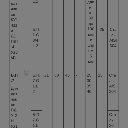
L.1
дли
дат
н:
чик
от
ов
30
КУ1
до
411
100
Б.П.
25
Ста
и
мм
1.G
ль
ДС.
с
3/4.
AISI
ПВТ
шаг
L.2
304
.4
ом
(G3
5
/4)
мм
Б.П
Б.П.
G1
39
43
-
25,
25
Ста
.7
7.G
30,
ль
1.L.
35,
AISI
Для
2
40
304
дат
чик
ов
ПД
Б.П.
Ста
У-2
7.G
ль
Н
1.L.
20
(G1