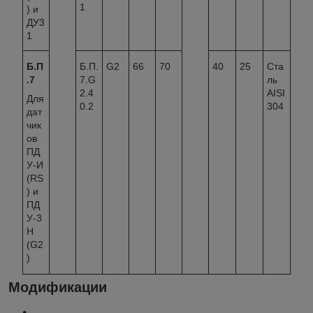
1
) и
ДУ3
1
Б.П
Б.П.
G2
66
70
40
25
Ста
.7
7.G
ль
2.4
AISI
Для
0.2
304
дат
чик
ов
ПД
У-И
(RS
) и
ПД
У-3
Н
(G2
)
Модификации