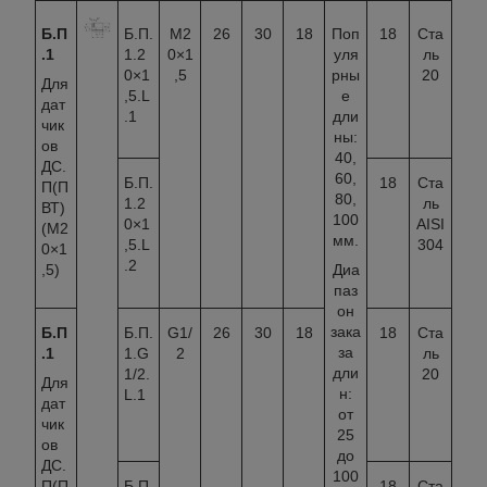
Б.П
Б.П.
М2
26
30
18
Поп
18
Ста
.1
1.2
0×1
уля
ль
0×1
,5
рны
20
Для
,5.L
е
дат
.1
дли
чик
ны:
ов
40,
ДС.
60,
Б.П.
18
Ста
П(П
80,
1.2
ль
ВТ)
100
0×1
AISI
(М2
мм.
,5.L
304
0×1
.2
,5)
Диа
паз
он
зака
Б.П
Б.П.
G1/
26
30
18
18
Ста
за
.1
1.G
2
ль
дли
1/2.
20
Для
н:
L.1
дат
от
чик
25
ов
до
ДС.
100
П(П
Б.П.
18
Ста