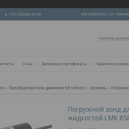
pkp-kip@mail.ru | ул. Левкова
+375 (29) 662-66-28
Наличие докум
онтакты
О нас
Дилерские сертификаты
Гарантия и серви
уги
Преобразователи давления bd sensors
Уровень
Погружной зонд д
жидкостей LMK 85