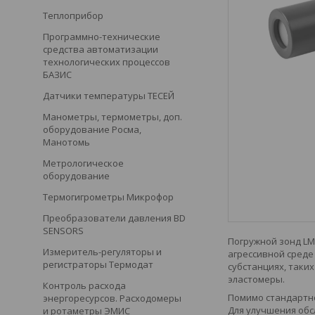
Теплоприбор
Программно-технические
средства автоматизации
технологических процессов
БАЗИС
Датчики температуры ТЕСЕЙ
Манометры, термометры, доп.
оборудование Росма,
Манотомь
Метрологическое
оборудование
Термогигрометры Микрофор
Преобразователи давления BD
SENSORS
Погружной зонд LM
Измеритель-регуляторы и
агрессивной среде
регистраторы Термодат
субстанциях, таки
эластомеры.
Контроль расхода
Помимо стандартно
энергоресурсов. Расходомеры
Для улучшения обс
и ротаметры ЭМИС