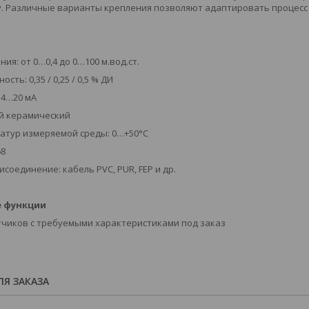
. Различные варианты крепления позволяют адаптировать процесс
я: от 0…0,4 до 0…100 м.вод.ст.
ть: 0,35 / 0,25 / 0,5 % ДИ
 4…20 мA
ой керамический
атур измеряемой среды: 0…+50°C
68
соединение: кабель PVC, PUR, FEP и др.
 функции
тчиков с требуемыми характеристиками под заказ
Я ЗАКАЗА