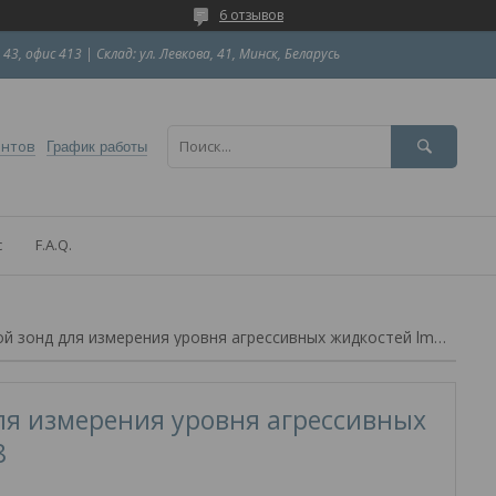
6 отзывов
 43, офис 413 | Склад: ул. Левкова, 41, Минск, Беларусь
ентов
График работы
с
F.A.Q.
Погружной зонд для измерения уровня агрессивных жидкостей lmk 858
ля измерения уровня агрессивных
8