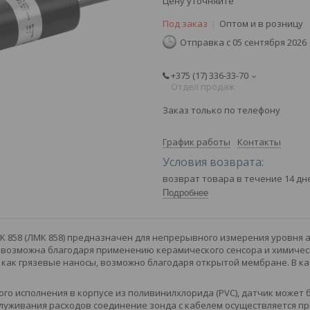
Цену уточняйте
Под заказ
Оптом и в розницу
Отправка с 05 сентября 2026
+375 (17) 336-33-70
Отдел продаж
Заказ только по телефону
График работы
Контакты
возврат товара в течение 14 д
Подробнее
K 858 (ЛМК 858) предназначен для непрерывного измерения уровня а
 возможна благодаря применению керамического сенсора и химическ
х как грязевые наносы, возможно благодаря открытой мембране. В 
го исполнения в корпусе из поливинилхлорида (PVC), датчик может 
луживания расходов соединение зонда с кабелем осуществляется пр