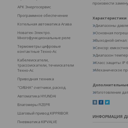
произвести замену
АРК Энергосервис
Программное обеспечение
Характеристики
Котельная автоматика Агава
Диапазоны давлени
Новатек-Электро.
Основная погрешнос
Многофункциональные реле
Выходной сигнал:
Термометры цифровые
Сенсор: емкостн
контактные Техно-Ас
Диапазон темпер
Кабелеискатели,
Класс защиты: IP 
трассоискатели, течеискатели
Механическое при
Техно-Ас
Приводная техника
Дополнительные
"СИБНА" счетчики, расход.
Изготовление да
Автоматика HYUNDAI
Влагомеры FIZEPR
Шаговый привод KIPPRIBOR
ИНФОРМАЦИЯ ДЛ
Пневматика KIPVALVE