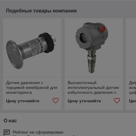
Подобные товары компании
Датчик давления с
Высокоточный
Ди
торцевой мембраной для
интеллектуальный датчик
ис
мониторинга
избыточного давления с
ци
технологических
типом присоединения
Cry
Цену уточняйте
Цену уточняйте
Це
процессов DMP 331P
PASVE HMP 331D
О нас
Рейтинг не сформирован