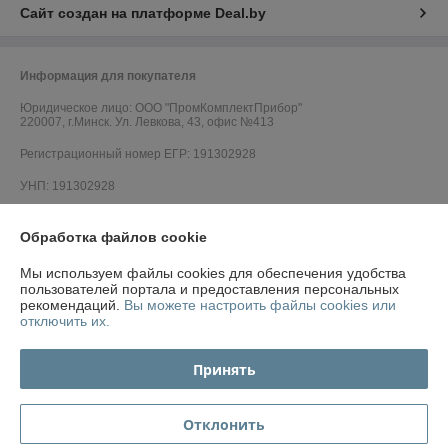
Сайт создан на платформе Deal.by
Информация для покупателя
Юридическое лицо:
ООО "ПромКомплектПрибор"
220007, г.Минск. Ул. Левкова, 43, офис №413
Регистрационный номер ЕГР: 191302928
УНП: 191302928
Регистрационный орган: Минский горисполком
Обработка файлов cookie
Дата регистрации компании: 17.05.2010
Мы используем файлы cookies для обеспечения удобства
Ссылка на свидетельство/лицензию
пользователей портала и предоставления персональных
рекомендаций.
Вы можете настроить файлы cookies или
Ссылка на свидетельство/лицензию
отключить их.
Ссылка на свидетельство/лицензию
Принять
Ссылка на свидетельство/лицензию
Ссылка на свидетельство/лицензию
Отклонить
Ссылка на свидетельство/лицензию