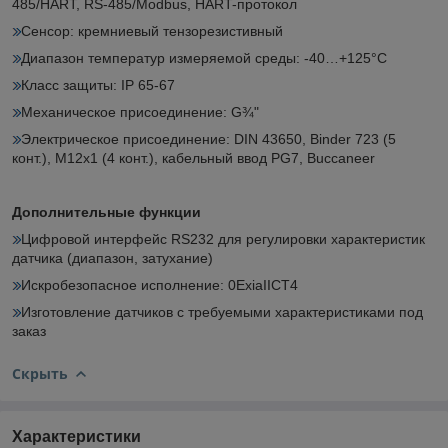
485/HART, RS-485/Modbus, HART-протокол
Сенсор: кремниевый тензорезистивный
Диапазон температур измеряемой среды: -40…+125°C
Класс защиты: IP 65-67
Механическое присоединение: G¾"
Электрическое присоединение: DIN 43650, Binder 723 (5
конт.), M12x1 (4 конт.), кабельный ввод PG7, Buccaneer
Дополнительные функции
Цифровой интерфейс RS232 для регулировки характеристик
датчика (диапазон, затухание)
Искробезопасное исполнение: 0ExiaIICT4
Изготовление датчиков с требуемыми характеристиками под
заказ
Скрыть
Характеристики