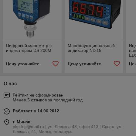
Цифровой манометр с
Многофункциональный
Инд
индикатором DS 200M
индикатор NDi15
на
ED
Цену уточняйте
Цену уточняйте
Це
О нас
Рейтинг не сформирован
Менее 5 отзывов за последний год
Работает с 14.06.2012
г. Минск
pkp-kip@mail.ru | ул. Левкова 43, офис 413 | Склад: ул.
Левкова, 41, Минск, Беларусь