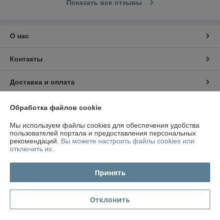
Показать все отзывы
О нас
Контакты
Доставка и оплата
График работы
Обработка файлов cookie
Мы используем файлы cookies для обеспечения удобства
Полная версия сайта
пользователей портала и предоставления персональных
рекомендаций.
Вы можете настроить файлы cookies или
отключить их.
Политика обработки cookies
Принять
Сайт создан на платформе Deal.by
Отклонить
Информация для покупателя