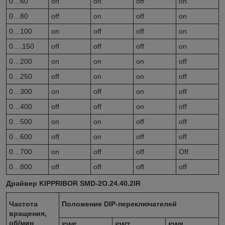
0…60
on
on
off
on
0…80
off
on
off
on
0…100
on
off
off
on
0….150
off
off
off
on
0…200
on
on
on
off
0…250
off
on
on
off
0…300
on
off
on
off
0…400
off
off
on
off
0…500
on
on
off
off
0…600
off
on
off
off
0…700
on
off
off
Off
0…800
off
off
off
off
Драйвер KIPPRIBOR SMD-2O.24.40.2IR
Частота
Положение DIP-переключателей
вращения,
об/мин
SW6
SW7
SW8