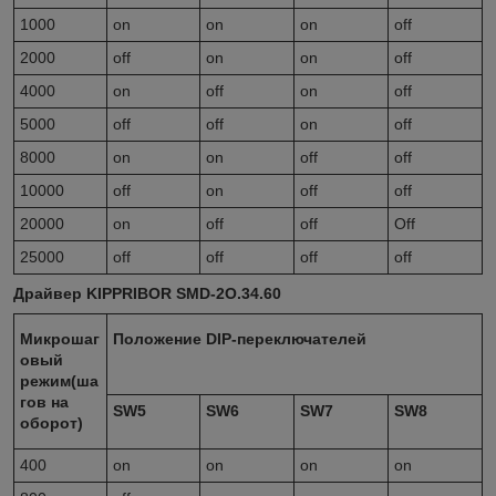
1000
on
on
on
off
2000
off
on
on
off
4000
on
off
on
off
5000
off
off
on
off
8000
on
on
off
off
10000
off
on
off
off
20000
on
off
off
Off
25000
off
off
off
off
Драйвер KIPPRIBOR SMD-2O.34.60
Микрошаг
Положение DIP-переключателей
овый
режим(ша
гов на
SW5
SW6
SW7
SW8
оборот)
400
on
on
on
on