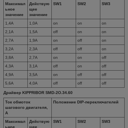
Максимал
Действую
SW1
SW2
SW3
ьное
щее
значение
значение
1,4A
1,0A
on
on
on
2,1A
1,5A
off
on
on
2,7A
1,9A
on
off
on
3,2A
2,3A
off
off
on
3,8A
2,7A
on
on
off
4,3A
3,1A
off
on
off
4,9A
3,5A
on
off
off
5,6A
4,0A
off
off
off
Драйвер KIPPRIBOR SMD-2O.34.60
Ток обмоток
Положение
DIP
-переключателей
шагового двигателя,
А
Максимал
Действую
SW1
SW2
SW3
ьное
щее