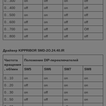
0…300
on
off
on
off
0…400
off
off
on
off
0…500
on
on
off
off
0…600
off
on
off
off
0…700
on
off
off
Off
0…800
off
off
off
off
Драйвер KIPPRIBOR SMD-2O.24.40.IR
Частота
Положение
DIP
-переключателей
вращения
, об/мин
SW5
SW6
SW7
SW8
0…10
on
on
on
on
0…20
off
on
on
on
0…30
on
off
on
on
0…50
off
off
on
on