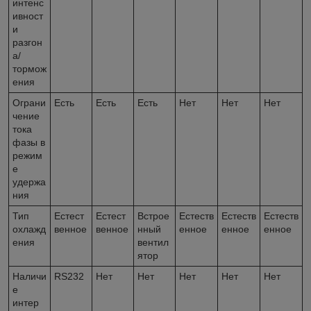
интенс
ивност
и
разгон
а/
тормож
ения
Ограни
Есть
Есть
Есть
Нет
Нет
Нет
чение
тока
фазы в
режим
е
удержа
ния
Тип
Естест
Естест
Встрое
Естеств
Естеств
Естеств
охлажд
венное
венное
нный
енное
енное
енное
ения
вентил
ятор
Наличи
RS232
Нет
Нет
Нет
Нет
Нет
е
интер