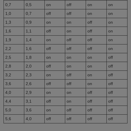
0,7
0,5
on
off
on
on
1,0
0,7
off
off
on
on
1,3
0,9
on
on
off
on
1,6
1,1
off
on
off
on
1,9
1,4
on
off
off
on
2,2
1,6
off
off
off
on
2,5
1,8
on
on
on
off
2,8
2,0
off
on
on
off
3,2
2,3
on
off
on
off
3,6
2,6
off
off
on
off
4,0
2,9
on
on
off
off
4,4
3,1
off
on
off
off
5,0
3,6
on
off
off
off
5,6
4,0
off
off
off
off