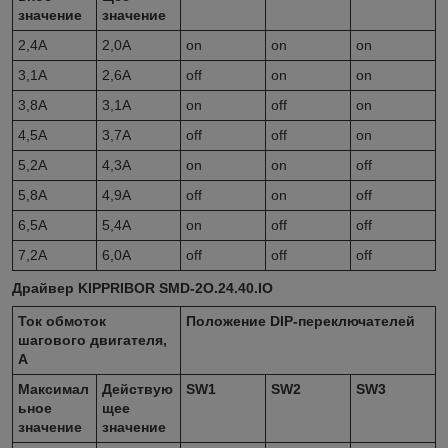
значение
значение
2,4A
2,0A
on
on
on
3,1A
2,6A
off
on
on
3,8A
3,1A
on
off
on
4,5A
3,7A
off
off
on
5,2A
4,3A
on
on
off
5,8A
4,9A
off
on
off
6,5A
5,4A
on
off
off
7,2A
6,0A
off
off
off
Драйвер KIPPRIBOR SMD-2O.24.40.IO
Ток обмоток
Положение
DIP
-переключателей
шагового двигателя,
А
Максимал
Действую
SW1
SW2
SW3
ьное
щее
значение
значение