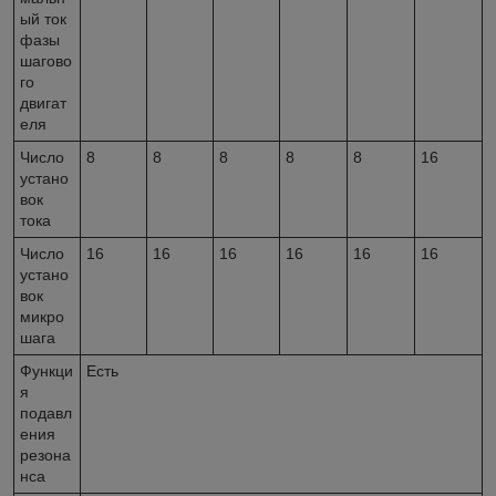
ый ток
фазы
шагово
го
двигат
еля
Число
8
8
8
8
8
16
устано
вок
тока
Число
16
16
16
16
16
16
устано
вок
микро
шага
Функци
Есть
я
подавл
ения
резона
нса