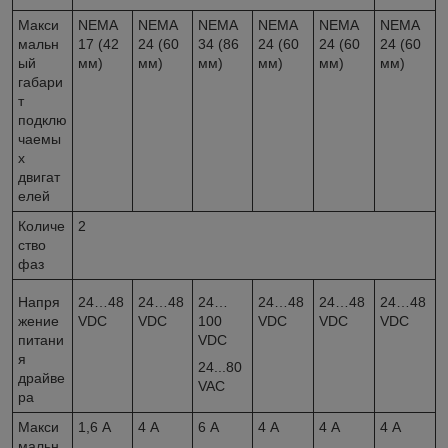
Макси
NEMA
NEMA
NEMA
NEMA
NEMA
NEMA
мальн
17 (42
24 (60
34 (86
24 (60
24 (60
24 (60
ый
мм)
мм)
мм)
мм)
мм)
мм)
габари
т
подклю
чаемы
х
двигат
елей
Количе
2
ство
фаз
Напря
24…48
24…48
24…
24…48
24…48
24…48
жение
VDC
VDC
100
VDC
VDC
VDC
питани
VDC
я
24...80
драйве
VAC
ра
Макси
1,6 А
4 А
6 А
4 А
4 А
4 А
мальн