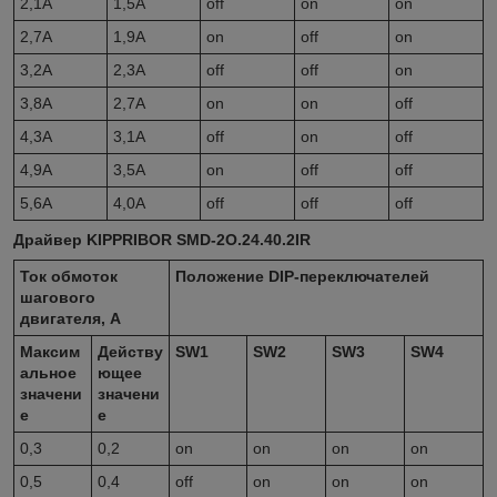
2,1A
1,5A
off
on
on
2,7A
1,9A
on
off
on
3,2A
2,3A
off
off
on
3,8A
2,7A
on
on
off
4,3A
3,1A
off
on
off
4,9A
3,5A
on
off
off
5,6A
4,0A
off
off
off
Драйвер KIPPRIBOR SMD-2O.24.40.2IR
Ток обмоток
Положение
DIP
-переключателей
шагового
двигателя, А
Максим
Действу
SW1
SW2
SW3
SW4
альное
ющее
значени
значени
е
е
0,3
0,2
on
on
on
on
0,5
0,4
off
on
on
on