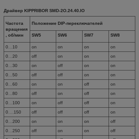
Драйвер KIPPRIBOR SMD-2O.24.40.IO
Частота
Положение
DIP
-переключателей
вращения
, об/мин
SW5
SW6
SW7
SW8
0…10
on
on
on
on
0…20
off
on
on
on
0…30
on
off
on
on
0…50
off
off
on
on
0…60
on
on
off
on
0…80
off
on
off
on
0…100
on
off
off
on
0….150
off
off
off
on
0…200
on
on
on
off
0…250
off
on
on
off