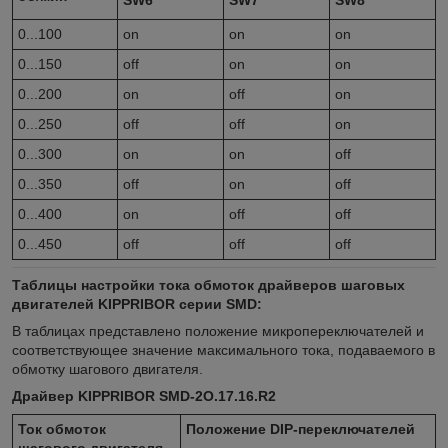
0...100
on
on
on
0...150
off
on
on
0...200
on
off
on
0...250
off
off
on
0...300
on
on
off
0...350
off
on
off
0...400
on
off
off
0...450
off
off
off
Таблицы настройки тока обмоток драйверов шаговых
двигателей KIPPRIBOR серии SMD:
В таблицах представлено положение микропереключателей и
соответствующее значение максимального тока, подаваемого в
обмотку шагового двигателя.
Драйвер KIPPRIBOR SMD-2O.17.16.R2
Ток обмоток
Положение
DIP
-переключателей
шагового двигателя,