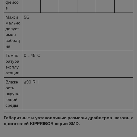
фейсо
в
Макси
5G
мально
допуст
имая
вибрац
ия
Темпе
0…45°С
ратура
эксплу
атации
Влажн
≤90 RH
ость
окружа
ющей
среды
Габаритные и установочные размеры драйверов шаговых
двигателей KIPPRIBOR серии SMD: