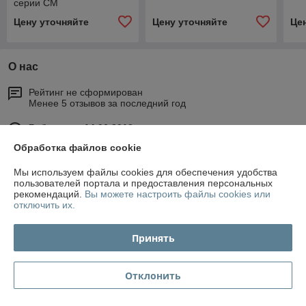
серии CM
Цену уточняйте
Цену уточняйте
Це
О нас
Рейтинг не сформирован
Менее 5 отзывов за последний год
Работает с 14.06.2012
Обработка файлов cookie
г. Минск
pkp-kip@mail.ru | ул. Левкова 43, офис 413 | Склад: ул.
Мы используем файлы cookies для обеспечения удобства
Левкова, 41, Минск, Беларусь
пользователей портала и предоставления персональных
рекомендаций.
Вы можете настроить файлы cookies или
Контакты
отключить их.
Показать весь график работы
Сегодня выходной
Принять
Отзывы о магазине
Отклонить
6 отзывов за всё время