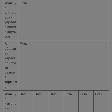
Функци
Есть
я
фильтр
ации
управл
яющих
импуль
сов
S-
Есть
образн
ая
характ
еристи
ка
разгон
а/
тормож
ения
Функци
Нет
Нет
Нет
Есть
Есть
Есть
я
измене
ния