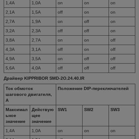
1,4A
1,0A
on
on
on
2,1A
1,5A
off
on
on
2,7A
1,9A
on
off
on
3,2A
2,3A
off
off
on
3,8A
2,7A
on
on
off
4,3A
3,1A
off
on
off
4,9A
3,5A
on
off
off
5,6A
4,0A
off
off
off
Драйвер KIPPRIBOR SMD-2O.24.40.IR
Ток обмоток
Положение
DIP
-переключателей
шагового двигателя,
А
Максимал
Действую
SW1
SW2
SW3
ьное
щее
значение
значение
1,4A
1,0A
on
on
on