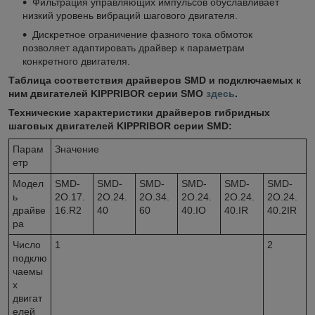
Фильтрация управляющих импульсов обуславливает
низкий уровень вибраций шагового двигателя.
Дискретное ограничение фазного тока обмоток
позволяет адаптировать драйвер к параметрам
конкретного двигателя.
Таблица соответствия драйверов SMD и подключаемых к
ним двигателей KIPPRIBOR серии SMO
здесь
.
Технические характеристики драйверов гибридных
шаговых двигателей KIPPRIBOR серии SMD:
Парам
Значение
етр
Модел
SMD-
SMD-
SMD-
SMD-
SMD-
SMD-
ь
2O.17.
2O.24.
2O.34.
2O.24.
2O.24.
2O.24.
драйве
16.R2
40
60
40.IO
40.IR
40.2IR
ра
Число
1
2
подклю
чаемы
х
двигат
елей