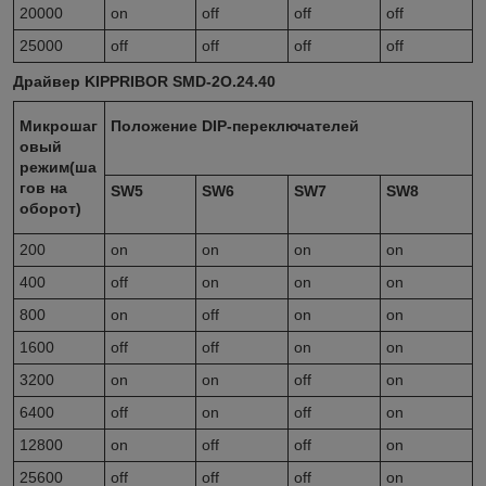
20000
on
off
off
off
25000
off
off
off
off
Драйвер KIPPRIBOR SMD-2O.24.40
Микрошаг
Положение
DIP
-переключателей
овый
режим(ша
гов на
SW5
SW6
SW7
SW8
оборот)
200
on
on
on
on
400
off
on
on
on
800
on
off
on
on
1600
off
off
on
on
3200
on
on
off
on
6400
off
on
off
on
12800
on
off
off
on
25600
off
off
off
on