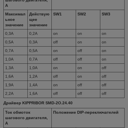
А
Максимал
Действую
SW1
SW2
SW3
ьное
щее
значение
значение
0,3A
0,2A
on
on
on
0,5A
0,3A
off
on
on
0,7A
0,5A
on
off
on
1,0A
0,7A
off
off
on
1,3A
1,0A
on
on
off
1,6A
1,2A
off
on
off
1,9A
1,4A
on
off
off
2,2A
1,6A
off
off
off
Драйвер KIPPRIBOR SMD-2O.24.40
Ток обмоток
Положение
DIP
-переключателей
шагового двигателя,
А