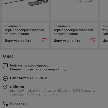
Комплекты
Комплекты
Ко
термопреобразователей
термопреобразователей
те
сопротивления
сопротивления
со
платиновых,
платиновых, тип ТСПТК
пл
Цену уточняйте
Цену уточняйте
Це
модификации ТСПТК 102
300
20
О нас
Рейтинг не сформирован
Менее 5 отзывов за последний год
Работает с 14.06.2012
г. Минск
pkp-kip@mail.ru | ул. Левкова 43, офис 413 | Склад: ул.
Левкова, 41, Минск, Беларусь
Контакты