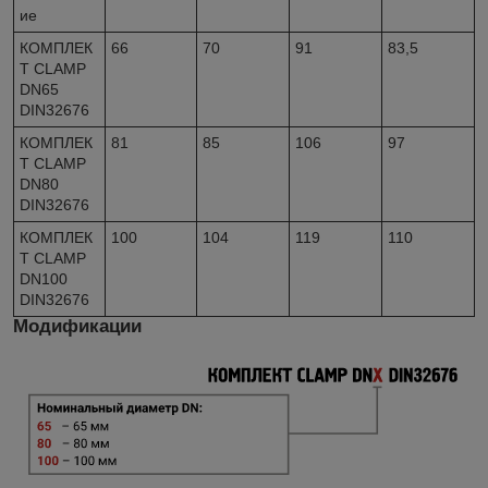
ие
КОМПЛЕК
66
70
91
83,5
Т СLАМР
DN65
DIN32676
КОМПЛЕК
81
85
106
97
Т СLАМР
DN80
DIN32676
КОМПЛЕК
100
104
119
110
Т СLАМР
DN100
DIN32676
Модификации