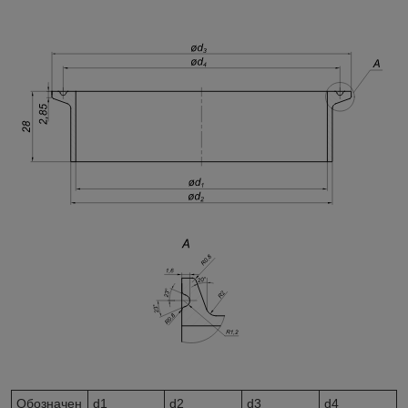
Обозначен
d1
d2
d3
d4