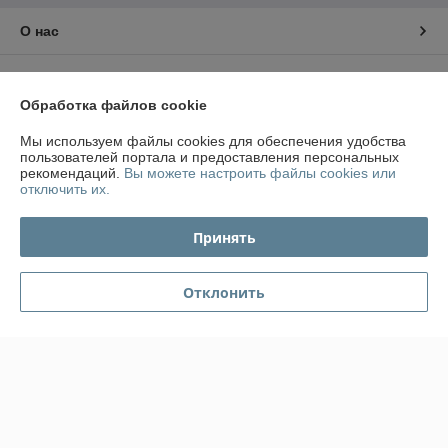
О нас
Контакты
Обработка файлов cookie
Доставка и оплата
Мы используем файлы cookies для обеспечения удобства
пользователей портала и предоставления персональных
График работы
рекомендаций.
Вы можете настроить файлы cookies или
отключить их.
Полная версия сайта
Принять
Политика обработки cookies
Отклонить
Сайт создан на платформе Deal.by
Информация для покупателя
Юридическое лицо:
ООО "ПромКомплектПрибор"
220007, г.Минск. Ул. Левкова, 43, офис №413