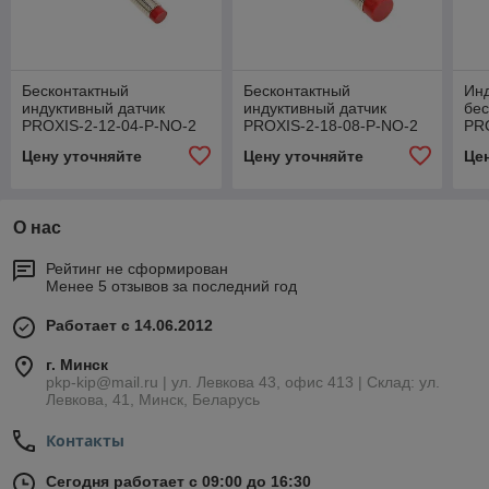
Бесконтактный
Бесконтактный
Ин
индуктивный датчик
индуктивный датчик
бес
PROXIS-2-12-04-P-NO-2
PROXIS-2-18-08-P-NO-2
PR
M1
Цену уточняйте
Цену уточняйте
Це
О нас
Рейтинг не сформирован
Менее 5 отзывов за последний год
Работает с 14.06.2012
г. Минск
pkp-kip@mail.ru | ул. Левкова 43, офис 413 | Склад: ул.
Левкова, 41, Минск, Беларусь
Контакты
Сегодня работает с 09:00 до 16:30