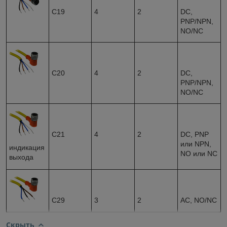
С19
4
2
DC,
PNP/NPN,
NO/NC
С20
4
2
DC,
PNP/NPN,
NO/NC
С21
4
2
DC, PNP
или NPN,
индикация
NO или NC
выхода
С29
3
2
AC, NO/NC
Скрыть