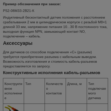
Пример обозначения при заказе:
PS2-08M33-2B21-К
Индуктивный бесконтактный датчик положения с расстоянием
срабатывания 2 мм в цилиндрическом корпусе с резьбой М8×1
длиной 33 мм, напряжение питания 10...30 В постоянного тока,
выходная функция NPN, замыкающий контакт NO,
подключение – кабель.
Аксессуары
Для датчиков со способом подключения «С» (разъем)
требуется приобретение разъема с кабельным выводом.
Возможность изготовления и стоимость кабель-разъемов
предоставляется по запроcу.
Конструктивные исполнения кабель-разъемов
Конструкти
Тип
Количеств
Длина, м
Тип
вное
о
подключае
исполнени
контактов
мого
е
датчика