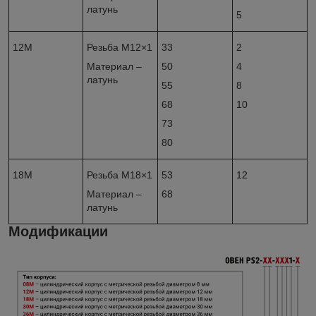
латунь
5
12M
Резьба М12×1
33
2
Материал –
50
4
латунь
55
8
68
10
73
80
18М
Резьба М18×1
53
12
Материал –
68
латунь
Модификации