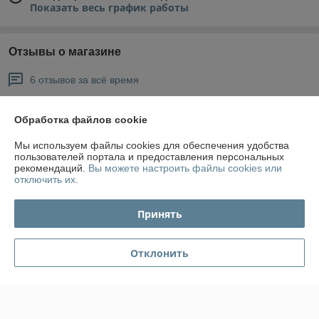
Показать весь график работы
Отзывы о магазине
6 отзывов за всё время
Покупатель
04.04.2020
Обработка файлов cookie
Отлично
Мы используем файлы cookies для обеспечения удобства
пользователей портала и предоставления персональных
Отличная компания. Ни разу не разочаровала за 10 лет 
рекомендаций.
Вы можете настроить файлы cookies или
сотрудничества. Грамотные и дисциплинированные специалисты, 
отключить их.
четкие сроки, четкие цены.
Принять
Геннадий
14.12.2019
Отлично
Отклонить
Показать все отзывы