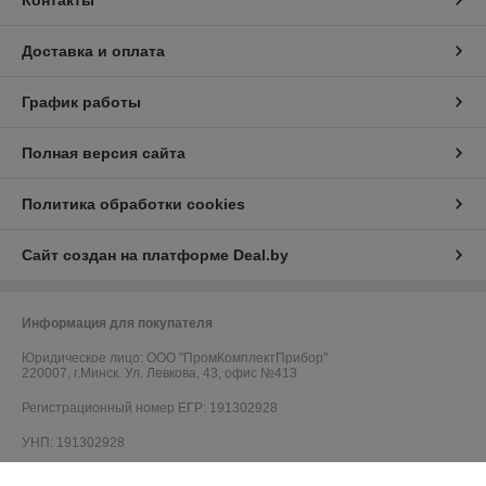
Доставка и оплата
График работы
Полная версия сайта
Политика обработки cookies
Сайт создан на платформе Deal.by
Информация для покупателя
Юридическое лицо:
ООО "ПромКомплектПрибор"
220007, г.Минск. Ул. Левкова, 43, офис №413
Регистрационный номер ЕГР: 191302928
УНП: 191302928
Регистрационный орган: Минский горисполком