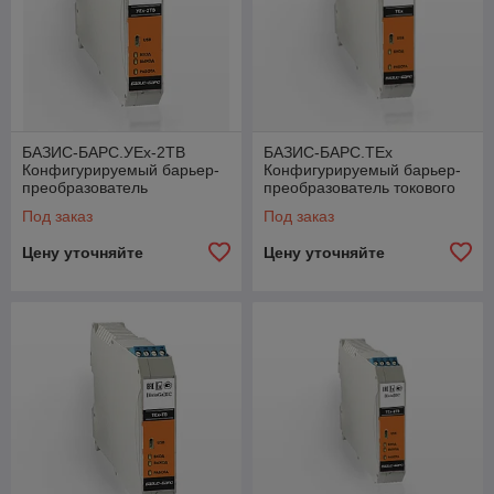
БАЗИС-БАРС.УEx-2ТВ
БАЗИС-БАРС.ТEx
Конфигурируемый барьер-
Конфигурируемый барьер-
преобразователь
преобразователь токового
универсального
сигнала в цифровой
Под заказ
Под заказ
температурного сигнала в
цифровой и т
Цену уточняйте
Цену уточняйте